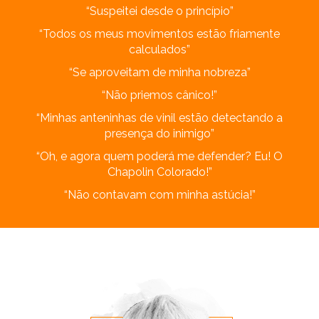
“Suspeitei desde o princípio”
“Todos os meus movimentos estão friamente
calculados”
“Se aproveitam de minha nobreza”
“Não priemos cânico!”
“Minhas anteninhas de vinil estão detectando a
presença do inimigo”
“Oh, e agora quem poderá me defender? Eu! O
Chapolin Colorado!”
“Não contavam com minha astúcia!”