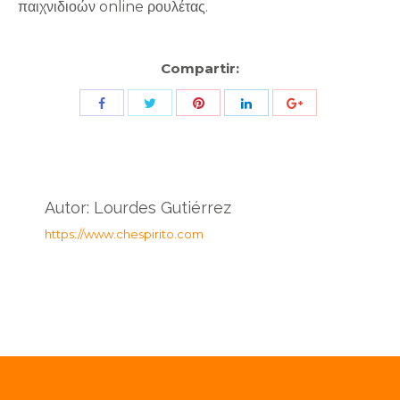
παιχνιδιοών online ρουλέτας.
Compartir:
Share
Share
Share
Share
Share
with
with
with
with
with
Twitter
Pinterest
Facebook
LinkedIn
ID
de
Autor:
Lourdes Gutiérrez
Google
https://www.chespirito.com
Analytics