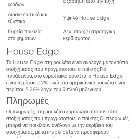
Εξάρτηση από την τύχη
κερδών
Διασκεδαστικό και
Υψηλό House Edge
εθιστικό
Ευρεία ποικιλία
Δεν υπάρχει στρατηγική
στοιχημάτων
κερδίσματος
House Edge
Το House Edge στη ρουλέτα είναι ανάλογο με τον τύπο
στοίχηματος που πραγματοποιεί ο παίκτης.Για
παράδειγμα, στο ευρωπαϊκό ρουλέτα, ο House Edge
είναι περίπου 2.7%, ενώ στο αμερικανικό ρουλέτα είναι
περίπου 5.26% λόγω του διπλού μηδενικού.
Πληρωμές
Οι πληρωμές στη ρουλέτα εξαρτώνται από τον τύπο
στοίχηματος που πραγματοποιεί ο παίκτης.Οι πληρωμές
μπορεί να ποικίλουν ανάλογα με την ακρίβεια του
στοιχήματος, με τα inside bets να προσφέρουν