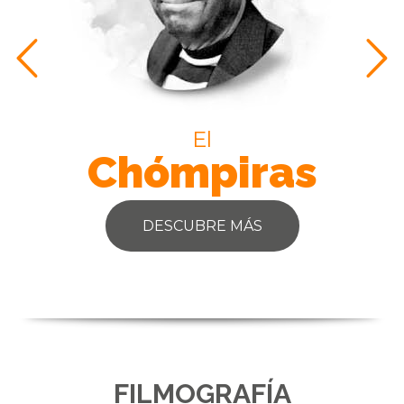
El
C
hómpiras
Bo
DESCUBRE MÁS
DE
FILMOGRAFÍA