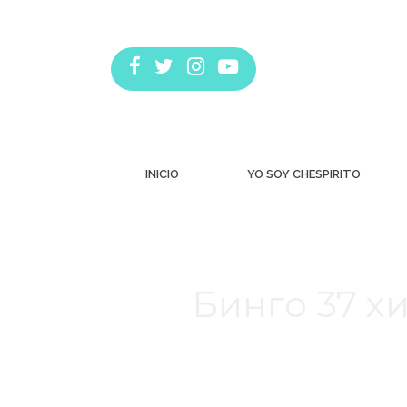
INICIO
YO SOY CHESPIRITO
Бинго 37 х
Estás aquí: