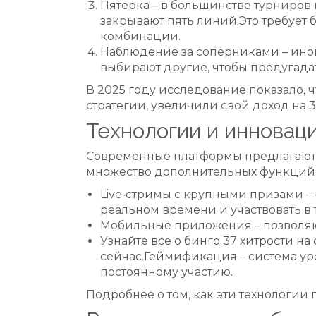
Пятерка – в большинстве турниров
закрывают пять линий.Это требует
комбинации.
Наблюдение за соперниками – иногд
выбирают другие, чтобы предугадат
В 2025 году исследование показало, 
стратегии, увеличили свой доход на 3
Технологии и инноваци
Современные платформы предлагают н
множество дополнительных функций
Live‑стримы с крупными призами – 
реальном времени и участвовать в 
Мобильные приложения – позволяют
Узнайте все о бинго 37 хитрости на
сейчас.Геймификация – система ур
постоянному участию.
Подробнее о том, как эти технологии 