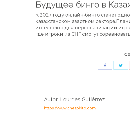
Будущее бинго в Каза
К 2027 году онлайн‑бинго станет одн
казахстанском азартном секторе.Пла
интеллекта для персонализации игр
где игроки из СНГ смогут соревноват
Co
Sha
Share
wit
with
Twit
Facebook
Autor:
Lourdes Gutiérrez
https://www.chespirito.com