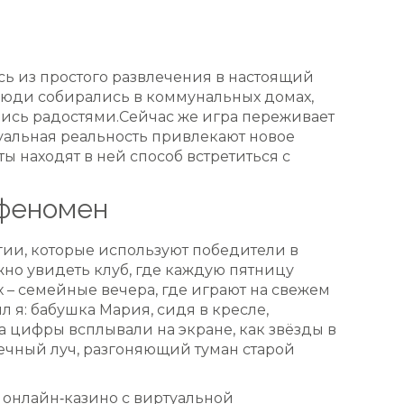
сь из простого развлечения в настоящий
люди собирались в коммунальных домах,
лись радостями.Сейчас же игра переживает
уальная реальность привлекают новое
ты находят в ней способ
встретиться с
 феномен
гии, которые используют победители в
жно увидеть клуб, где каждую пятницу
х – семейные вечера, где играют на свежем
л я: бабушка Мария, сидя в кресле,
а цифры всплывали на экране, как звёзды в
нечный луч, разгоняющий туман старой
 онлайн‑казино с виртуальной