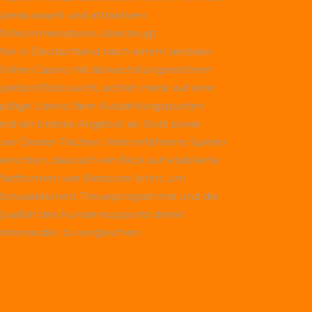
Spielauswahl und attraktiven
Willkommensbonis überzeugt.
Wer in Deutschland nach einem seriösen
Online-Casino mit abwechslungsreichem
Spielportfolio sucht, achtet meist auf eine
gültige Lizenz, faire Auszahlungsquoten
und ein breites Angebot an Slots sowie
Live-Dealer-Tischen. Viele erfahrene Spieler
erichten, dass sich ein Blick auf etablierte
Plattformen wie
Betscore
lohnt, um
Bonusaktionen, Treueprogramme und die
Qualität des Kundensupports direkt
miteinander zu vergleichen.