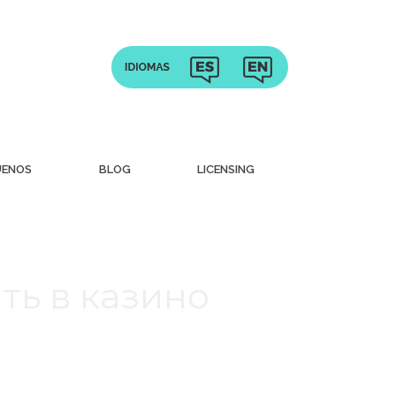
UENOS
BLOG
LICENSING
ть в казино