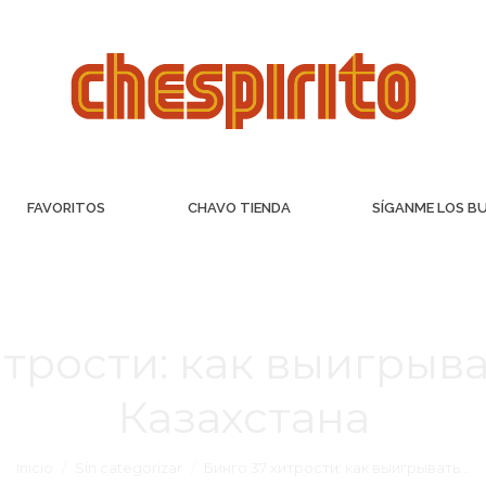
FAVORITOS
CHAVO TIENDA
SÍGANME LOS B
итрости: как выигрыва
Казахстана
Inicio
Sin categorizar
Бинго 37 хитрости: как выигрывать…