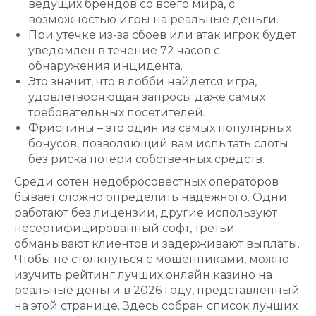
ведущих брендов со всего мира, с
возможностью игры на реальные деньги.
При утечке из-за сбоев или атак игрок будет
уведомлен в течение 72 часов с
обнаружения инцидента.
Это значит, что в лобби найдется игра,
удовлетворяющая запросы даже самых
требовательных посетителей.
Фриспины – это один из самых популярных
бонусов, позволяющий вам испытать слоты
без риска потери собственных средств.
Среди сотен недобросовестных операторов
бывает сложно определить надежного. Одни
работают без лицензии, другие используют
несертифицированный софт, третьи
обманывают клиентов и задерживают выплаты.
Чтобы не столкнуться с мошенниками, можно
изучить рейтинг лучших онлайн казино на
реальные деньги в 2026 году, представленный
на этой странице. Здесь собран список лучших