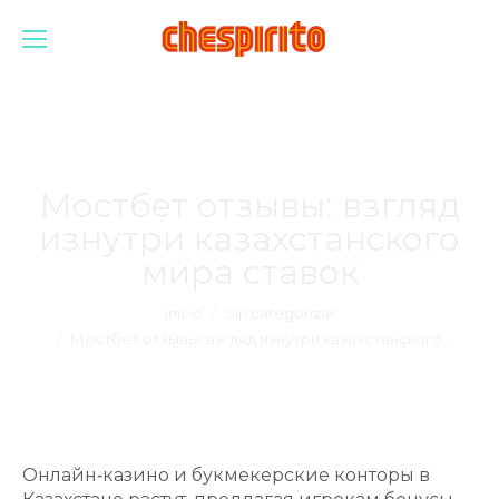
Мостбет отзывы: взгляд
изнутри казахстанского
мира ставок
Estás aquí:
Inicio
Sin categorizar
Мостбет отзывы: взгляд изнутри казахстанского…
Онлайн‑казино и букмекерские конторы в