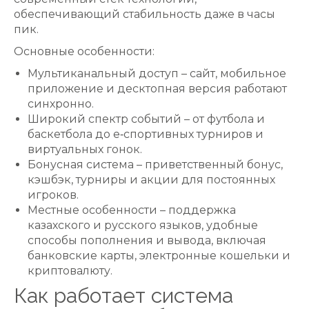
обеспечивающий стабильность даже в часы
пик.
Основные особенности:
Мультиканальный доступ – сайт, мобильное
приложение и десктопная версия работают
синхронно.
Широкий спектр событий – от футбола и
баскетбола до e‑спортивных турниров и
виртуальных гонок.
Бонусная система – приветственный бонус,
кэшбэк, турниры и акции для постоянных
игроков.
Местные особенности – поддержка
казахского и русского языков, удобные
способы пополнения и вывода, включая
банковские карты, электронные кошельки и
криптовалюту.
Как работает система