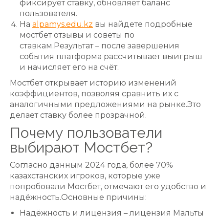
фиксирует ставку, обновляет баланс
пользователя.
На
alpamys.edu.kz
вы найдете подробные
мостбет отзывы и советы по
ставкам.Результат – после завершения
события платформа рассчитывает выигрыш
и начисляет его на счёт.
Мостбет открывает историю изменений
коэффициентов, позволяя сравнить их с
аналогичными предложениями на рынке.Это
делает ставку более прозрачной.
Почему пользователи
выбирают Мостбет?
Согласно данным 2024 года, более 70%
казахстанских игроков, которые уже
попробовали Мостбет, отмечают его удобство и
надёжность.Основные причины:
Надёжность и лицензия – лицензия Мальты