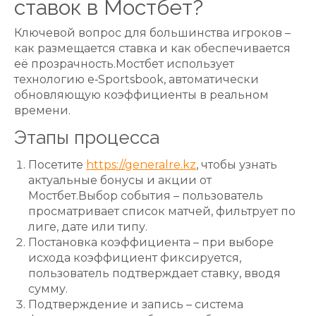
ставок в Мостбет?
Ключевой вопрос для большинства игроков –
как размещается ставка и как обеспечивается
её прозрачность.Мостбет использует
технологию e‑Sportsbook, автоматически
обновляющую коэффициенты в реальном
времени.
Этапы процесса
Посетите
https://generalre.kz
, чтобы узнать
актуальные бонусы и акции от
Мостбет.Выбор события – пользователь
просматривает список матчей, фильтрует по
лиге, дате или типу.
Постановка коэффициента – при выборе
исхода коэффициент фиксируется,
пользователь подтверждает ставку, вводя
сумму.
Подтверждение и запись – система