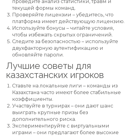
проведите анализ статистики, травм и
текущей формы команд.
Проверяйте лицензии – убедитесь, что
платформа имеет действующую лицензию.
Используйте бонусы – читайте условия,
чтобы избежать скрытых ограничений.
Следите за безопасностью – используйте
двухфакторную аутентификацию и
обновляйте пароли.
Лучшие советы для
казахстанских игроков
Ставьте на локальные лиги – команды из
Казахстана часто имеют более стабильные
коэффициенты.
Участвуйте в турнирах – они дают шанс
выиграть крупные призы без
дополнительного риска.
Экспериментируйте с виртуальными
играми – они предлагают более высокие