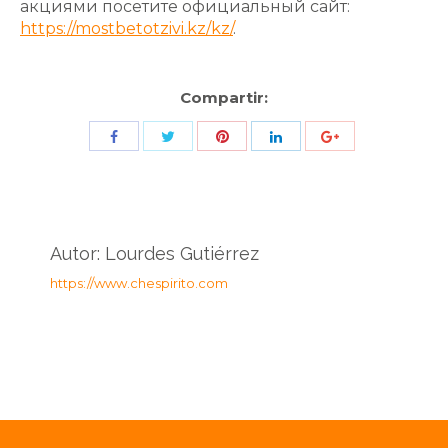
акциями посетите официальный сайт:
https://mostbetotzivi.kz/kz/
.
Compartir:
Share
Share
Share
Share
Share
with
with
with
with
with
Twitter
Pinterest
Facebook
LinkedIn
ID
de
Autor:
Lourdes Gutiérrez
Google
https://www.chespirito.com
Analytics