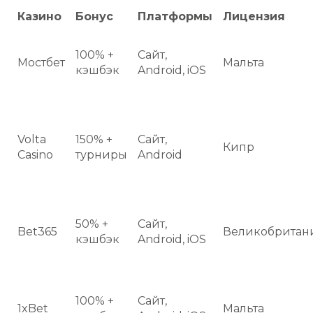
Казино
Бонус
Платформы
Лицензия
100% +
Сайт,
Мостбет
Мальта
кэшбэк
Android, iOS
Volta
150% +
Сайт,
Кипр
Casino
турниры
Android
50% +
Сайт,
Bet365
Великобритан
кэшбэк
Android, iOS
100% +
Сайт,
1xBet
Мальта