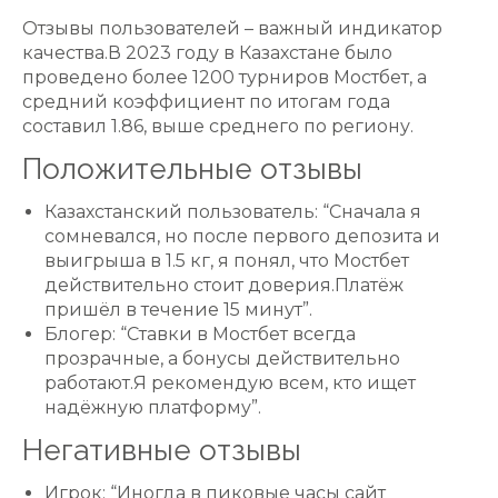
Отзывы пользователей – важный индикатор
качества.В 2023 году в Казахстане было
проведено более 1200 турниров Мостбет, а
средний коэффициент по итогам года
составил 1.86, выше среднего по региону.
Положительные отзывы
Казахстанский пользователь: “Сначала я
сомневался, но после первого депозита и
выигрыша в 1.5 кг, я понял, что Мостбет
действительно стоит доверия.Платёж
пришёл в течение 15 минут”.
Блогер: “Ставки в Мостбет всегда
прозрачные, а бонусы действительно
работают.Я рекомендую всем, кто ищет
надёжную платформу”.
Негативные отзывы
Игрок: “Иногда в пиковые часы сайт