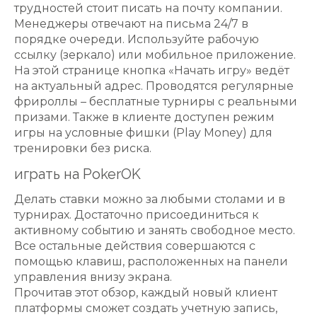
трудностей стоит писать на почту компании.
Менеджеры отвечают на письма 24/7 в
порядке очереди. Используйте рабочую
ссылку (зеркало) или мобильное приложение.
На этой странице кнопка «Начать игру» ведёт
на актуальный адрес. Проводятся регулярные
фрироллы – бесплатные турниры с реальными
призами. Также в клиенте доступен режим
игры на условные фишки (Play Money) для
тренировки без риска.
играть на PokerOK
Делать ставки можно за любыми столами и в
турнирах. Достаточно присоединиться к
активному событию и занять свободное место.
Все остальные действия совершаются с
помощью клавиш, расположенных на панели
управления внизу экрана.
Прочитав этот обзор, каждый новый клиент
платформы сможет создать учетную запись,