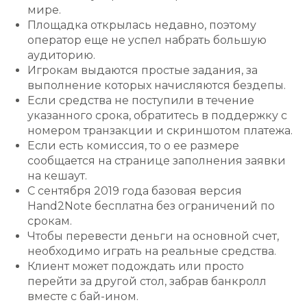
мире.
Площадка открылась недавно, поэтому
оператор еще не успел набрать большую
аудиторию.
Игрокам выдаются простые задания, за
выполнение которых начисляются бездепы.
Если средства не поступили в течение
указанного срока, обратитесь в поддержку с
номером транзакции и скриншотом платежа.
Если есть комиссия, то о ее размере
сообщается на странице заполнения заявки
на кешаут.
С сентября 2019 года базовая версия
Hand2Note бесплатна без ограничений по
срокам.
Чтобы перевести деньги на основной счет,
необходимо играть на реальные средства.
Клиент может подождать или просто
перейти за другой стол, забрав банкролл
вместе с бай-ином.