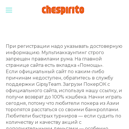
При регистрации надо указывать достоверную
информацию. Мультиаккаунтинг строго
запрещен правилами рума. На главной
странице сайта есть вкладка «Помощь».
Если официальный сайт по каким-либо
причинам недоступен, обратитесь в службу
поддержки GipsyTeam. Загрузи ПокерОК с
официального сайта, используя нашу ссылку, и
получи возврат до 100% кэшбека. Начни играть
сегодня, потому что любители покера из Азии
торопятся расстаться со своими банкроллами.
Любители быстрых турниров — если судить по
количеству и качеству акций с
дополнительными деньгами — особенно