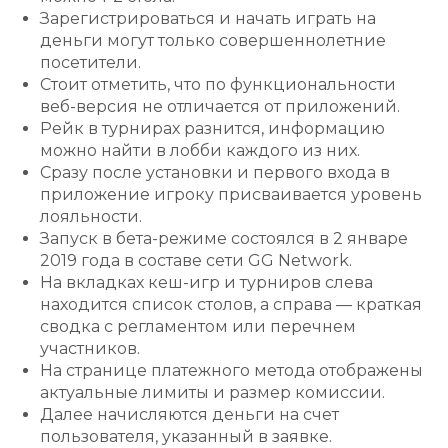
Зарегистрироваться и начать играть на
деньги могут только совершеннолетние
посетители.
Стоит отметить, что по функциональности
веб-версия не отличается от приложений.
Рейк в турнирах разнится, информацию
можно найти в лобби каждого из них.
Сразу после установки и первого входа в
приложение игроку присваивается уровень
лояльности.
Запуск в бета-режиме состоялся в 2 январе
2019 года в составе сети GG Network.
На вкладках кеш-игр и турниров слева
находится список столов, а справа — краткая
сводка с регламентом или перечнем
участников.
На странице платежного метода отображены
актуальные лимиты и размер комиссии.
Далее начисляются деньги на счет
пользователя, указанный в заявке.