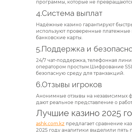
программы, которые не превращаются
4.Система выплат
Надёжные казино гарантируют быстры
используют проверенные платежные шл
банковские карты.
5.Поддержка и безопасн
24/7 чат‑поддержка, телефонная лини
оператором простым.Шифрование SSL/
безопасную среду для транзакций.
6.Отзывы игроков
Анонимные отзывы на независимых фор
дают реальное представление о работ
Лучшие казино 2025 г
ashk.com.kz
предлагает сравнение каз
2025 году аналитики выделили пять п