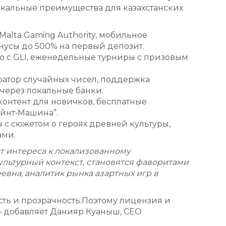
икальные преимущества для казахстанских
 Malta Gaming Authority, мобильное
нусы до 500% на первый депозит.
о с GLI, еженедельные турниры с призовым
ератор случайных чисел, поддержка
 через локальные банки.
контент для новичков, бесплатные
ойнт‑Машина”.
ы с сюжетом о героях древней культуры,
ами.
ст интереса к локализованному
ультурный контекст, становятся фаворитами
еевна, аналитик рынка азартных игр в
сть и прозрачность.Поэтому лицензия и
 – добавляет Данияр Куаныш, CEO