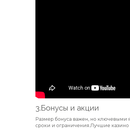
3.Бонусы и акции
Размер бонуса важен, но ключевыми 
сроки и ограничения.Лучшие казино 