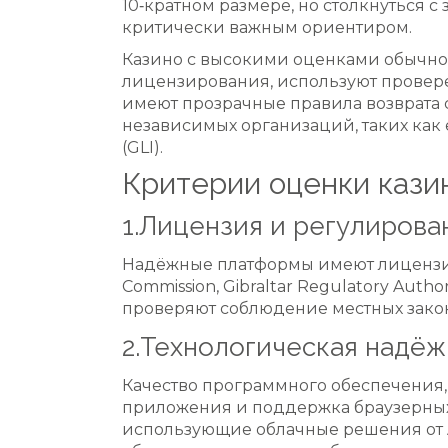
10‑кратном размере, но столкнуться с
критически важным ориентиром.
Казино с высокими оценками обычно
лицензирования, используют провер
имеют прозрачные правила возврата 
независимых организаций, таких как e
(GLI).
Критерии оценки кази
1.Лицензия и регулирова
Надёжные платформы имеют лицензии 
Commission, Gibraltar Regulatory Auth
проверяют соблюдение местных закон
2.Технологическая надёж
Качество программного обеспечения,
приложения и поддержка браузерных
использующие облачные решения от Am