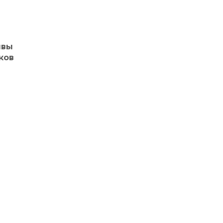
ывы
ков