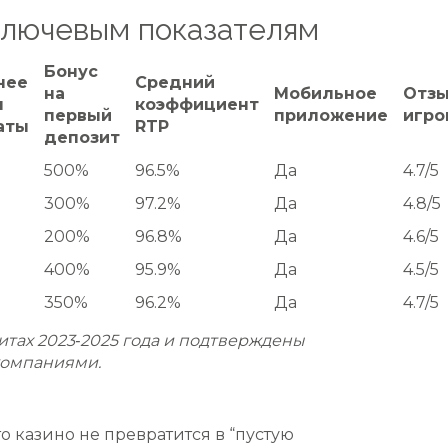
ключевым показателям
Бонус
нее
Средний
на
Мобильное
Отз
я
коэффициент
первый
приложение
игро
аты
RTP
депозит
500%
96.5%
Да
4.7/5
300%
97.2%
Да
4.8/5
200%
96.8%
Да
4.6/5
400%
95.9%
Да
4.5/5
350%
96.2%
Да
4.7/5
тах 2023‑2025 года и подтверждены
компаниями.
о казино не превратится в “пустую