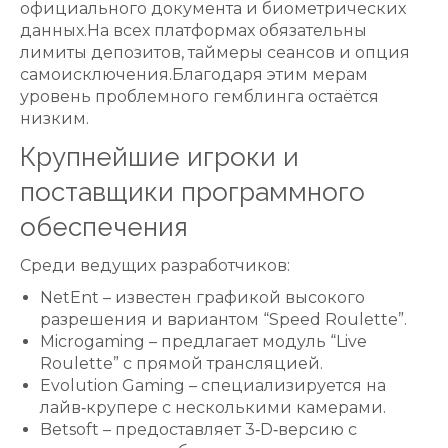
официального документа и биометрических
данных.На всех платформах обязательны
лимиты депозитов, таймеры сеансов и опция
самоисключения.Благодаря этим мерам
уровень проблемного гемблинга остаётся
низким.
Крупнейшие игроки и
поставщики программного
обеспечения
Среди ведущих разработчиков:
NetEnt – известен графикой высокого
разрешения и вариантом “Speed Roulette”.
Microgaming – предлагает модуль “Live
Roulette” с прямой трансляцией.
Evolution Gaming – специализируется на
лайв‑крупере с несколькими камерами.
Betsoft – предоставляет 3‑D‑версию с