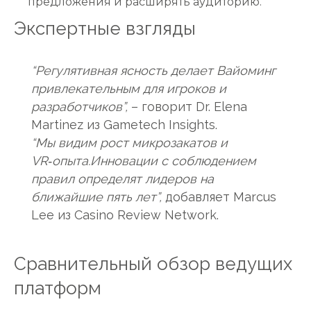
предложения и расширять аудиторию.
Экспертные взгляды
“Регулятивная ясность делает Вайоминг
привлекательным для игроков и
разработчиков”,
– говорит Dr. Elena
Martinez из Gametech Insights.
“Мы видим рост микрозакатов и
VR‑опыта.Инновации с соблюдением
правил определят лидеров на
ближайшие пять лет”,
добавляет Marcus
Lee из Casino Review Network.
Сравнительный обзор ведущих
платформ