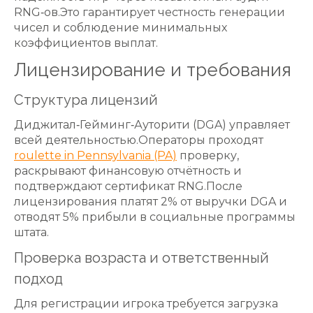
RNG‑ов.Это гарантирует честность генерации
чисел и соблюдение минимальных
коэффициентов выплат.
Лицензирование и требования
Структура лицензий
Диджитал‑Гейминг‑Ауторити (DGA) управляет
всей деятельностью.Операторы проходят
roulette in Pennsylvania (PA)
проверку,
раскрывают финансовую отчётность и
подтверждают сертификат RNG.После
лицензирования платят 2% от выручки DGA и
отводят 5% прибыли в социальные программы
штата.
Проверка возраста и ответственный
подход
Для регистрации игрока требуется загрузка