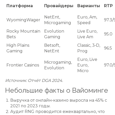
Платформа
Провайдеры
Варианты
RTP
NetEnt,
Euro, Am,
WyomingWager
97.3/
Microgaming
Speed
Rocky Mountain
Evolution
Live Euro,
95.0
Bets
Gaming
Live Am
High Plains
Betsoft,
Classic, 3‑D,
96.5
Gaming
NetEnt
Prog
Euro, Live
Microgaming,
Frontier Casinos
Euro,
97.0/
Evolution
Micro
Источник: Отчёт DGA 2024.
Небольшие факты о Вайоминге
Выручка от онлайн‑казино выросла на 45% с
2021 по 2023 годы.
Аудит RNG проводится ежеквартально, что