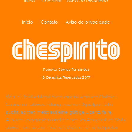
Inicio
Contacto
Aviso de Privacidad
Início
Contato
Aviso de privacidade
Roberto Gómez Fernández
© Derechos Reservados 2017
Wer in Deutschland nach einem seriösen Online-
Casino mit abwechslungsreichem Spielportfolio
sucht, achtet meist auf eine gültige Lizenz, faire
Auszahlungsquoten und ein breites Angebot an Slots
sowie Live-Dealer-Tischen. Viele erfahrene Spieler