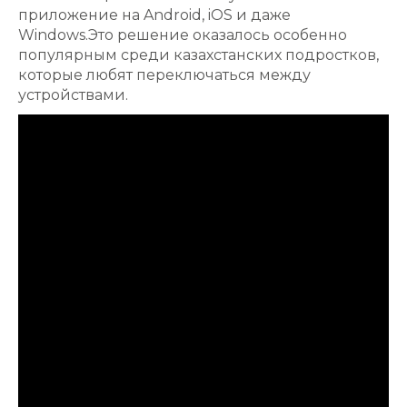
приложение на Android, iOS и даже
Windows.Это решение оказалось особенно
популярным среди казахстанских подростков,
которые любят переключаться между
устройствами.