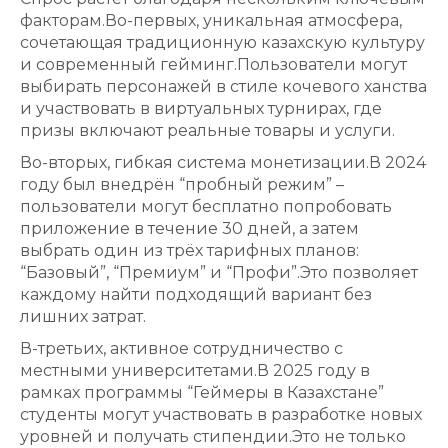
факторам.Во-первых, уникальная атмосфера,
сочетающая традиционную казахскую культуру
и современный гейминг.Пользователи могут
выбирать персонажей в стиле кочевого ханства
и участвовать в виртуальных турнирах, где
призы включают реальные товары и услуги.
Во-вторых, гибкая система монетизации.В 2024
году был внедрён “пробный режим” –
пользователи могут бесплатно попробовать
приложение в течение 30 дней, а затем
выбрать один из трёх тарифных планов:
“Базовый”, “Премиум” и “Профи”.Это позволяет
каждому найти подходящий вариант без
лишних затрат.
В-третьих, активное сотрудничество с
местными университетами.В 2025 году в
рамках программы “Геймеры в Казахстане”
студенты могут участвовать в разработке новых
уровней и получать стипендии.Это не только