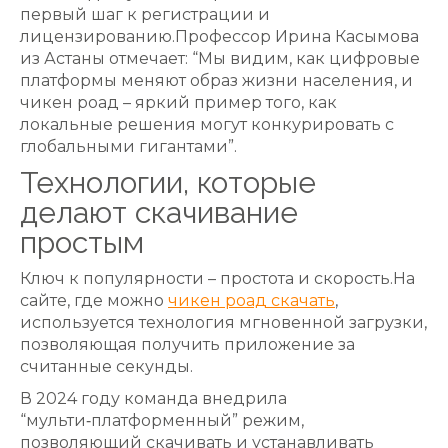
первый шаг к регистрации и
лицензированию.Профессор Ирина Касымова
из Астаны отмечает: “Мы видим, как цифровые
платформы меняют образ жизни населения, и
чикен роад – яркий пример того, как
локальные решения могут конкурировать с
глобальными гигантами”.
Технологии, которые
делают скачивание
простым
Ключ к популярности – простота и скорость.На
сайте, где можно
чикен роад скачать
,
используется технология мгновенной загрузки,
позволяющая получить приложение за
считанные секунды.
В 2024 году команда внедрила
“мульти‑платформенный” режим,
позволяющий скачивать и устанавливать