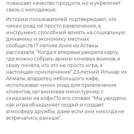
повышает качество продукта, но и укрепляет
связь с молодёжью.
Истории пользователей подтверждают, что
чикен роад не просто развлечение, а
инструмент, способный влиять на социальную
динамику и экономику местных
сообществ.17‑летняя Алия из Астаны
рассказала: “Когда я впервые увидела карту,
где можно собрать армию кочевых воинов, я
сразу поняла, что это не просто игра, а
настоящее приключение”.23‑летний Ильнар из
Алматы, владелец небольшого кафе,
использовал чикен роад для привлечения
клиентов, организовав мини‑турнир с
скидками на кофе.По его словам: “Мы увидели,
как игра объединяет людей и создаёт
атмосферу дружбы, даже если они никогда не
встречались раньше”.