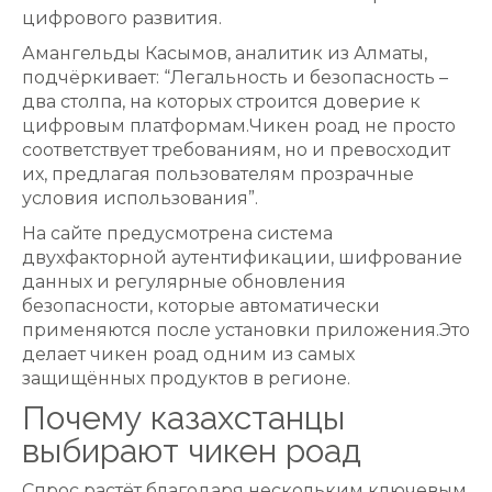
цифрового развития.
Амангельды Касымов, аналитик из Алматы,
подчёркивает: “Легальность и безопасность –
два столпа, на которых строится доверие к
цифровым платформам.Чикен роад не просто
соответствует требованиям, но и превосходит
их, предлагая пользователям прозрачные
условия использования”.
На сайте предусмотрена система
двухфакторной аутентификации, шифрование
данных и регулярные обновления
безопасности, которые автоматически
применяются после установки приложения.Это
делает чикен роад одним из самых
защищённых продуктов в регионе.
Почему казахстанцы
выбирают чикен роад
Спрос растёт благодаря нескольким ключевым