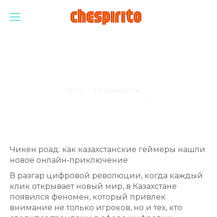
Estás aquí:
Inicio
Sin categorizar
Чикен роад: как казахстанские геймеры нашли
новое онлайн‑приключение
В разгар цифровой революции, когда каждый
клик открывает новый мир, в Казахстане
появился феномен, который привлек
внимание не только игроков, но и тех, кто