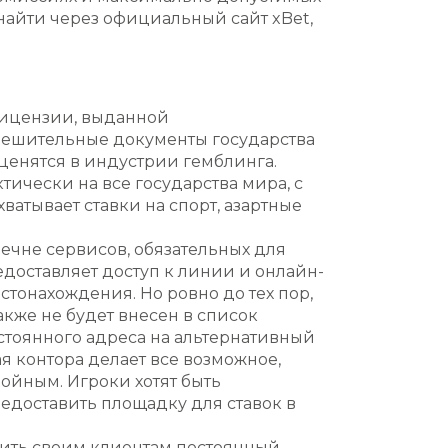
найти через официальный сайт xBet,
лицензии, выданной
решительные документы государства
 ценятся в индустрии гемблинга.
ически на все государства мира, с
ватывает ставки на спорт, азартные
речне сервисов, обязательных для
доставляет доступ к линии и онлайн-
стонахождения. Но ровно до тех пор,
акже не будет внесен в список
остоянного адреса на альтернативный
я контора делает все возможное,
бойным. Игроки хотят быть
редоставить площадку для ставок в
чить своим клиентам постоянный