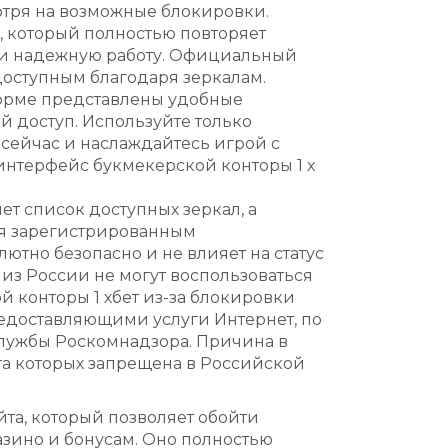
отря на возможные блокировки.
, который полностью повторяет
 и надежную работу. Официальный
 доступным благодаря зеркалам.
форме представлены удобные
 доступ. Используйте только
сейчас и наслаждайтесь игрой с
нтерфейс букмекерской конторы 1 x
т список доступных зеркал, а
ся зарегистрированным
ютно безопасно и не влияет на статус
из России не могут воспользоваться
 конторы 1 хбет из-за блокировки
редоставляющими услуги Интернет, по
лужбы Роскомнадзора. Причина в
та которых запрещена в Российской
йта, который позволяет обойти
азино и бонусам. Оно полностью