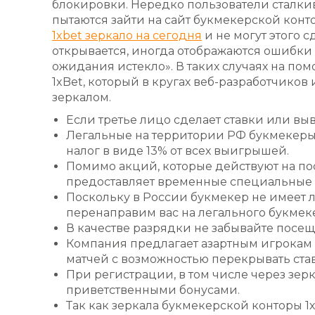
блокировки. Нередко пользователи сталкив
пытаются зайти на сайт букмекерской конт
1xbet зеркало на сегодня
и не могут этого с
открывается, иногда отображаются ошибк
ожидания истекло». В таких случаях на по
1xBet, который в кругах веб-разработчиков
зеркалом.
Если третье лицо сделает ставки или выв
Легальные на территории РФ букмекер
налог в виде 13% от всех выигрышей.
Помимо акций, которые действуют на по
предоставляет временные специальные
Поскольку в России букмекер не имеет 
перенаправим вас на легального букмек
В качестве разрядки не забывайте посещ
Компания предлагает азартным игрокам 
матчей с возможностью перекрывать ста
При регистрации, в том числе через зер
приветственными бонусами.
Так как зеркала букмекерской конторы 1х