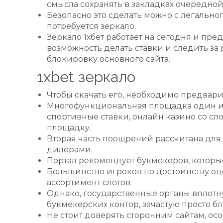
смысла сохранять в закладках очередной
Безопасно это сделать можно с легального
потребуется зеркало.
Зеркало 1хбет работает на сегодня и пре
возможность делать ставки и следить за 
блокировку основного сайта.
1xbet зеркало
Чтобы скачать его, необходимо предвари
Многофункциональная площадка один ик
спортивные ставки, онлайн казино со сл
площадку.
Вторая часть поощрений рассчитана для ка
дилерами.
Портал рекомендует букмекеров, котор
Большинство игроков по достоинству о
ассортимент слотов.
Однако, государственные органы вплотн
букмекерских контор, зачастую просто бл
Не стоит доверять сторонним сайтам, ос