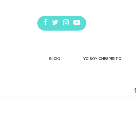
INICIO
YO SOY CHESPIRITO