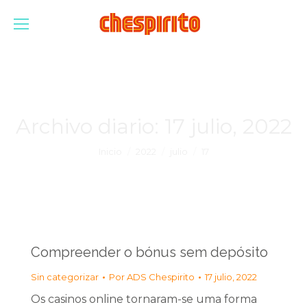
Archivo diario:
17 julio, 2022
Estás aquí:
Inicio
2022
julio
17
Compreender o bónus sem depósito
Sin categorizar
Por
ADS Chespirito
17 julio, 2022
Os casinos online tornaram-se uma forma