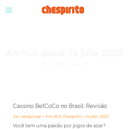
Archivo diario:
14 julio, 2023
Estás aquí:
Inicio
2023
julio
14
Cassino BetCoCo no Brasil: Revisão
Sin categorizar
Por
ADS Chespirito
14 julio, 2023
Você tem uma paixão por jogos de azar?