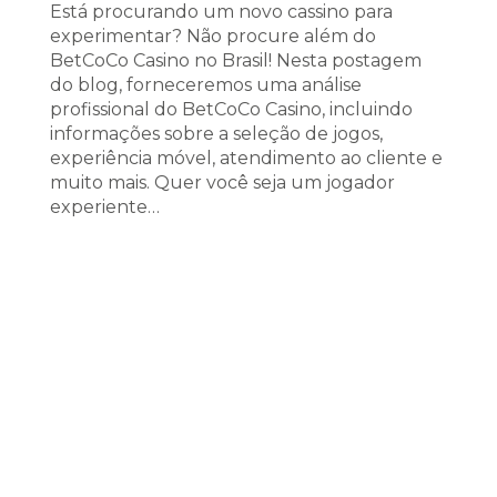
Está procurando um novo cassino para
experimentar? Não procure além do
BetCoCo Casino no Brasil! Nesta postagem
do blog, forneceremos uma análise
profissional do BetCoCo Casino, incluindo
informações sobre a seleção de jogos,
experiência móvel, atendimento ao cliente e
muito mais. Quer você seja um jogador
experiente…