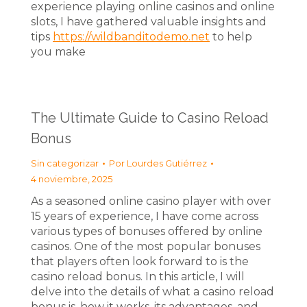
experience playing online casinos and online
slots, I have gathered valuable insights and
tips
https://wildbanditodemo.net
to help
you make
The Ultimate Guide to Casino Reload
Bonus
Sin categorizar
Por
Lourdes Gutiérrez
4 noviembre, 2025
As a seasoned online casino player with over
15 years of experience, I have come across
various types of bonuses offered by online
casinos. One of the most popular bonuses
that players often look forward to is the
casino reload bonus. In this article, I will
delve into the details of what a casino reload
bonus is, how it works, its advantages, and