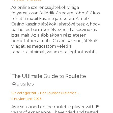
Az online szerencsejátékok világa
folyamatosan fejlődik, és egyre több játékos
tér át a mobil kaszinó játékokra. A mobil
Casino kaszinó játékok lehetővé teszik, hogy
bárhol és bármikor élvezhesd a kaszinózás
izgalmait. Az alábbiakban részletesen
bemutatom a mobil Casino kaszinó játékok
világát, és megosztom veled a
tapasztalataimat, valamint a legfontosabb
The Ultimate Guide to Roulette
Websites
Sin categorizar
Por
Lourdes Gutiérrez
4 noviembre, 2025
As a seasoned online roulette player with 15
years of experience, I have tried and tested