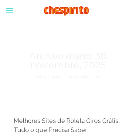
Archivo diario:
30
noviembre, 2025
Estás aquí:
Inicio
2025
noviembre
30
Melhores Sites de Roleta Giros Grátis:
Tudo o que Precisa Saber