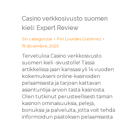
Casino verkkosivusto suomen
kieli: Expert Review
Sin categorizar
Por
Lourdes Gutiérrez
19 diciembre, 2025
Tervetuloa Casino verkkosivusto
suomen kieli -sivustolle! Tässä
artikkelissa jaan kanssasi yli 14 vuoden
kokemukseni online-kasinoiden
pelaamisesta ja tarjoan kattavan
asiantuntija-arvion tästä kasinosta.
Olen tutkinut perusteellisesti tämän
kasinon ominaisuuksia, pelejä,
bonuksia ja palveluita, jotta voit tehdä
informoidun päätöksen pelaamisesta