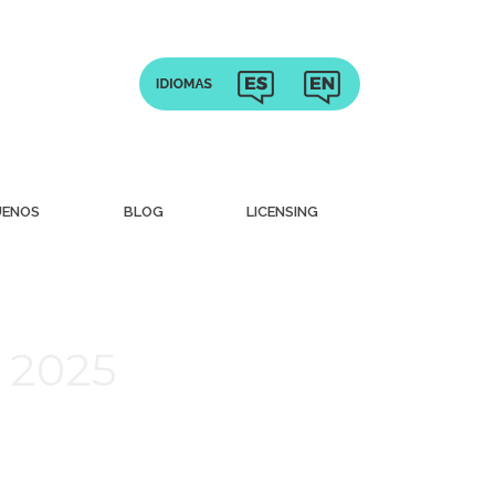
UENOS
BLOG
LICENSING
, 2025