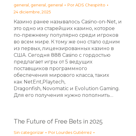
general
,
general
,
general
Por
ADS Chespirito
24 diciembre, 2025
Казино ранее называлось Casino-on-Net, и
это одно из старейших казино, которое
по-прежнему популярно среди игроков
во всем мире. К тому же оно стало одним
из первых, лицензированных казино в
США. Сегодня 888 Casino с гордостью
предлагает игры от 5 ведущих
поставщиков программного
обеспечения мирового класса, таких
как NetEnt,Playtech,
Dragonfish, Novomatic и Evolution Gaming.
Для его получения нужно пополнить…
The Future of Free Bets in 2025
Sin categorizar
Por
Lourdes Gutiérrez