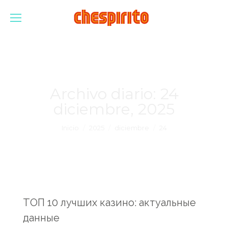
Archivo diario:
24
diciembre, 2025
Estás aquí:
Inicio
2025
diciembre
24
ТОП 10 лучших казино: актуальные
данные