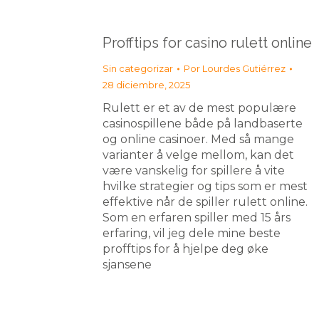
Profftips for casino rulett online
Sin categorizar
Por
Lourdes Gutiérrez
28 diciembre, 2025
Rulett er et av de mest populære
casinospillene både på landbaserte
og online casinoer. Med så mange
varianter å velge mellom, kan det
være vanskelig for spillere å vite
hvilke strategier og tips som er mest
effektive når de spiller rulett online.
Som en erfaren spiller med 15 års
erfaring, vil jeg dele mine beste
profftips for å hjelpe deg øke
sjansene