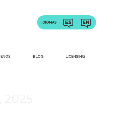
UENOS
BLOG
LICENSING
, 2025