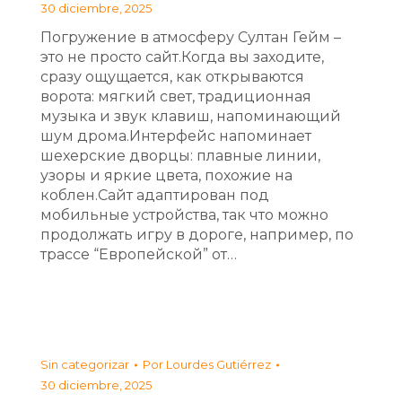
30 diciembre, 2025
Погружение в атмосферу Султан Гейм –
это не просто сайт.Когда вы заходите,
сразу ощущается, как открываются
ворота: мягкий свет, традиционная
музыка и звук клавиш, напоминающий
шум дрома.Интерфейс напоминает
шехерские дворцы: плавные линии,
узоры и яркие цвета, похожие на
коблен.Сайт адаптирован под
мобильные устройства, так что можно
продолжать игру в дороге, например, по
трассе “Европейской” от…
Sin categorizar
Por
Lourdes Gutiérrez
30 diciembre, 2025