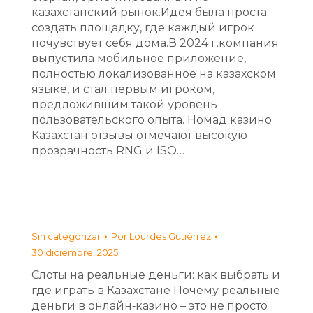
казахстанский рынок.Идея была проста:
создать площадку, где каждый игрок
почувствует себя дома.В 2024 г.компания
выпустила мобильное приложение,
полностью локализованное на казахском
языке, и стал первым игроком,
предложившим такой уровень
пользовательского опыта. Номад казино
Казахстан отзывы отмечают высокую
прозрачность RNG и ISO…
Sin categorizar
Por
Lourdes Gutiérrez
30 diciembre, 2025
Слоты на реальные деньги: как выбрать и
где играть в Казахстане Почему реальные
деньги в онлайн‑казино – это не просто