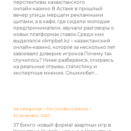
перспективы казахстанского
онлайн‑казино В Астане в прошлый
вечер улицы мерцали рекламными
щитами, а в кафе, где сидели молодые
предприниматели, звучали разговоры о
новых платформах ставок.Среди них
выделялся olimpbet.kz – казахстанский
онлайн‑казино, которое за несколько лет
завоевало доверие игроков.Почему так
случилось? Ниже разберёмся, опираясь
на реальные отзывы, статистику и
экспертные мнения. Ольминбет:…
Sin categorizar
Por
Lourdes Gutiérrez
30 diciembre, 2025
37 бинго: новый формат азартных игр в