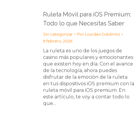
Ruleta Móvil para iOS Premium:
Todo lo que Necesitas Saber
Sin categorizar
Por
Lourdes Gutiérrez
9 febrero, 2026
La ruleta es uno de los juegos de
casino más populares y emocionantes
que existen hoy en día. Con el avance
de la tecnología, ahora puedes
disfrutar de la emoción de la ruleta
en tus dispositivos iOS premium con l
ruleta móvil para iOS premium. En
este artículo, te voy a contar todo lo
que…