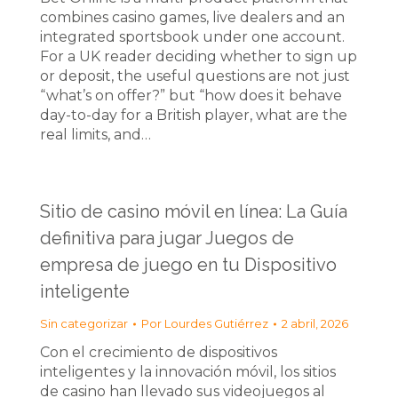
combines casino games, live dealers and an
integrated sportsbook under one account.
For a UK reader deciding whether to sign up
or deposit, the useful questions are not just
“what’s on offer?” but “how does it behave
day-to-day for a British player, what are the
real limits, and…
Sitio de casino móvil en línea: La Guía
definitiva para jugar Juegos de
empresa de juego en tu Dispositivo
inteligente
Sin categorizar
Por
Lourdes Gutiérrez
2 abril, 2026
Con el crecimiento de dispositivos
inteligentes y la innovación móvil, los sitios
de casino han llevado sus videojuegos al