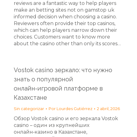
reviews are a fantastic way to help players
make an betting sites not on gamstop uk
informed decision when choosing a casino.
Reviewers often provide their top casinos,
which can help players narrow down their
choices. Customers want to know more
about the casino other than only its scores…
Vostok casino зеркало: что нужно
знать о популярной
онлайн‑игровой платформе в
Казахстане
Sin categorizar
Por
Lourdes Gutiérrez
2 abril, 2026
Обзор Vostok casino и его зеркала Vostok
casino – один из крупнейших
онлайн‑казино в Казахстане,