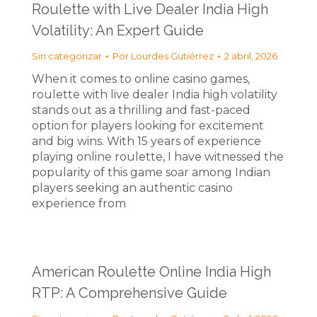
Roulette with Live Dealer India High
Volatility: An Expert Guide
Sin categorizar
Por
Lourdes Gutiérrez
2 abril, 2026
When it comes to online casino games,
roulette with live dealer India high volatility
stands out as a thrilling and fast-paced
option for players looking for excitement
and big wins. With 15 years of experience
playing online roulette, I have witnessed the
popularity of this game soar among Indian
players seeking an authentic casino
experience from
American Roulette Online India High
RTP: A Comprehensive Guide