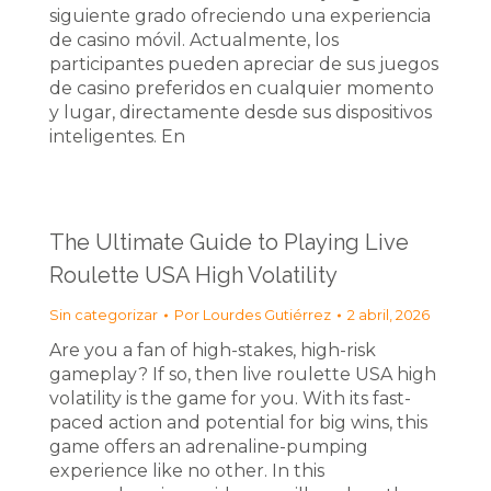
siguiente grado ofreciendo una experiencia
de casino móvil. Actualmente, los
participantes pueden apreciar de sus juegos
de casino preferidos en cualquier momento
y lugar, directamente desde sus dispositivos
inteligentes. En
The Ultimate Guide to Playing Live
Roulette USA High Volatility
Sin categorizar
Por
Lourdes Gutiérrez
2 abril, 2026
Are you a fan of high-stakes, high-risk
gameplay? If so, then live roulette USA high
volatility is the game for you. With its fast-
paced action and potential for big wins, this
game offers an adrenaline-pumping
experience like no other. In this