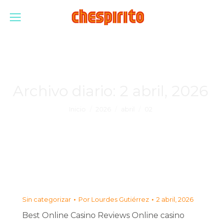
Archivo diario:
2 abril, 2026
Estás aquí:
Inicio
2026
abril
02
Sin categorizar
Por
Lourdes Gutiérrez
2 abril, 2026
Best Online Casino Reviews Online casino