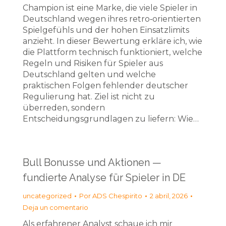
Champion ist eine Marke, die viele Spieler in
Deutschland wegen ihres retro‑orientierten
Spielgefühls und der hohen Einsatzlimits
anzieht. In dieser Bewertung erkläre ich, wie
die Plattform technisch funktioniert, welche
Regeln und Risiken für Spieler aus
Deutschland gelten und welche
praktischen Folgen fehlender deutscher
Regulierung hat. Ziel ist nicht zu
überreden, sondern
Entscheidungsgrundlagen zu liefern: Wie…
Bull Bonusse und Aktionen —
fundierte Analyse für Spieler in DE
uncategorized
Por
ADS Chespirito
2 abril, 2026
Deja un comentario
Als erfahrener Analyst schaue ich mir