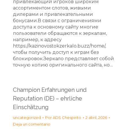
привлекающий игроков широким
ассортиментом слотов, живыми
дилерами и привлекательными
бонусами.В связи с ограничениями
доступа к основному сайту многие
пользователи обращаются к зеркалам,
например, к адресу
https://kazinovostokzerkalo.buzz/home/,
чтобы получить доступ к играм без
блокировок.Зеркало представляет собой
точную копию оригинального сайта, но…
Champion Erfahrungen und
Reputation (DE) – ehrliche
Einschätzung
uncategorized
Por
ADS Chespirito
2 abril, 2026
Deja un comentario