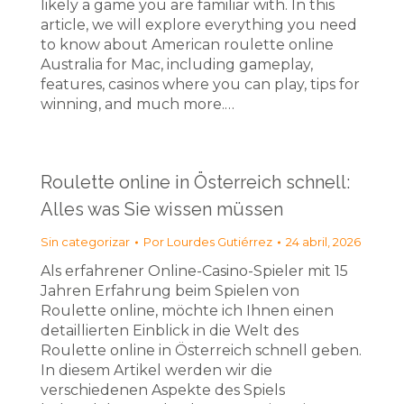
likely a game you are familiar with. In this
article, we will explore everything you need
to know about American roulette online
Australia for Mac, including gameplay,
features, casinos where you can play, tips for
winning, and much more.…
Roulette online in Österreich schnell:
Alles was Sie wissen müssen
Sin categorizar
Por
Lourdes Gutiérrez
24 abril, 2026
Als erfahrener Online-Casino-Spieler mit 15
Jahren Erfahrung beim Spielen von
Roulette online, möchte ich Ihnen einen
detaillierten Einblick in die Welt des
Roulette online in Österreich schnell geben.
In diesem Artikel werden wir die
verschiedenen Aspekte des Spiels