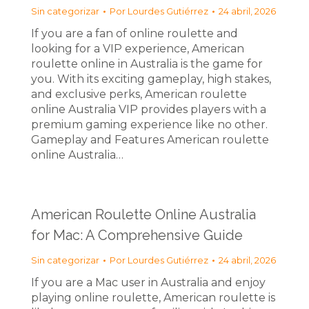
Sin categorizar
Por
Lourdes Gutiérrez
24 abril, 2026
If you are a fan of online roulette and
looking for a VIP experience, American
roulette online in Australia is the game for
you. With its exciting gameplay, high stakes,
and exclusive perks, American roulette
online Australia VIP provides players with a
premium gaming experience like no other.
Gameplay and Features American roulette
online Australia…
American Roulette Online Australia
for Mac: A Comprehensive Guide
Sin categorizar
Por
Lourdes Gutiérrez
24 abril, 2026
If you are a Mac user in Australia and enjoy
playing online roulette, American roulette is