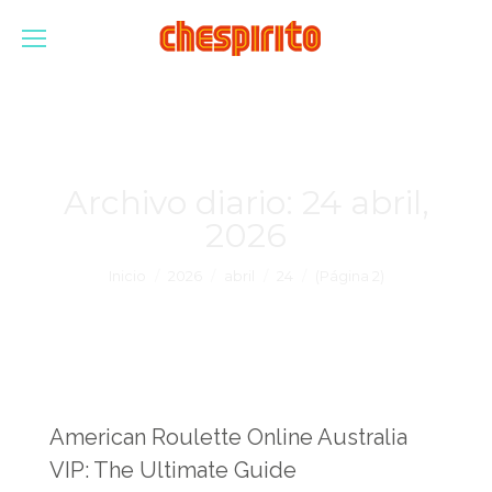
Archivo diario:
24 abril,
2026
Estás aquí:
Inicio
2026
abril
24
(Página 2)
American Roulette Online Australia
VIP: The Ultimate Guide