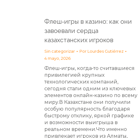
Флеш‑игры в казино: как они
завоевали сердца
казахстанских игроков
Sin categorizar
Por
Lourdes Gutiérrez
4 mayo, 2026
Флеш‑игры, когда‑то считавшиеся
привилегией крупных
технологических компаний,
сегодня стали одним из ключевых
элементов онлайн‑казино по всему
миру.В Казахстане они получили
особую популярность благодаря
быстрому отклику, яркой графике
и возможности выигрыша в
реальном времени.Что именно
привлекает игроков из Алматы,