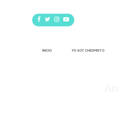
INICIO
YO SOY CHESPIRITO
Ar
Estás aquí: