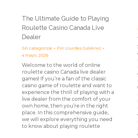
The Ultimate Guide to Playing
Roulette Casino Canada Live
Dealer
Sin categorizar
Por
Lourdes Gutiérrez
4 mayo, 2026
Welcome to the world of online
roulette casino Canada live dealer
games! If you’re a fan of the classic
casino game of roulette and want to
experience the thrill of playing with a
live dealer from the comfort of your
own home, then you’re in the right
place. In this comprehensive guide,
we will explore everything you need
to know about playing roulette