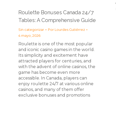
Roulette Bonuses Canada 24/7
Tables: A Comprehensive Guide
Sin categorizar
Por
Lourdes Gutiérrez
4 mayo, 2026
Roulette is one of the most popular
and iconic casino games in the world.
Its simplicity and excitement have
attracted players for centuries, and
with the advent of online casinos, the
game has become even more
accessible. In Canada, players can
enjoy roulette 24/7 at various online
casinos, and many of them offer
exclusive bonuses and promotions