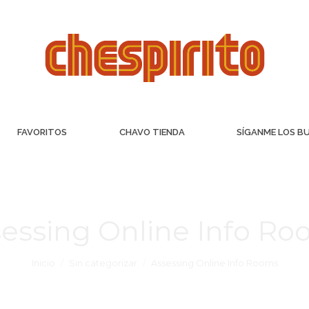
FAVORITOS
CHAVO TIENDA
SÍGANME LOS B
essing Online Info R
Inicio
Sin categorizar
Assessing Online Info Rooms