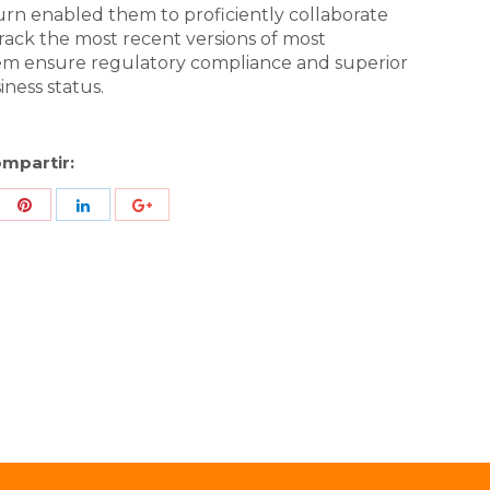
turn enabled them to proficiently collaborate
rack the most recent versions of most
hem ensure regulatory compliance and superior
iness status.
mpartir:
re
Share
Share
Share
h
with
with
with
ter
Pinterest
LinkedIn
ID
de
Google
Analytics