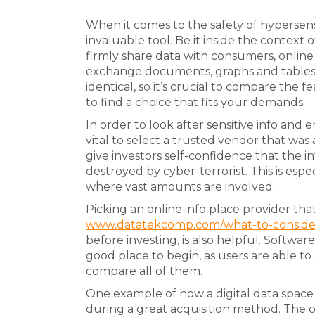
When it comes to the safety of hypersens
invaluable tool. Be it inside the context o
firmly share data with consumers, online
exchange documents, graphs and tables.
identical, so it’s crucial to compare the f
to find a choice that fits your demands.
In order to look after sensitive info and e
vital to select a trusted vendor that was 
give investors self-confidence that the 
destroyed by cyber-terrorist. This is espe
where vast amounts are involved.
Picking an online info place provider that 
www.datatekcomp.com/what-to-consider
before investing, is also helpful. Softwa
good place to begin, as users are able t
compare all of them.
One example of how a digital data space ha
during a great acquisition method. The o