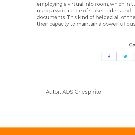
employing a virtual info room, which in 
using a wide range of stakeholders and t
documents. This kind of helped all of t
their capacity to maintain a powerful bus
Co
Sha
Share
wit
with
Twit
Facebook
Autor:
ADS Chespirito