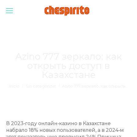
Azino 777 зеркало: как
открыть доступ в
Казахстане
Estás aquí:
Inicio
Sin categorizar
Azino 777 зеркало: как открыть…
В 2023‑году онлайн‑казино в Казахстане
набрало 18% новых пользователей, а в 2024‑м
этот показатель уже превысил 24%.Причина