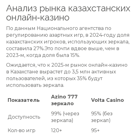
Анализ рынка казахстанских
онлайн‑казино
По данным Национального агентства по
регулированию азартных игр, в 2024‑году доля
казахстанских игроков, использующих зеркала,
составила 27%.Это почти вдвое выше, чем в
2023‑м, когда доля была 15%.
Ожидается, что к 2025‑м рынок онлайн‑казино
в Казахстане вырастет до 3,5 млн активных
пользователей, из которых 35% будут
использовать зеркала.
Azino 777
Показатель
Volta Casino
зеркало
99% (через
95% (без
Доступность
зеркала)
зеркал)
Кол‑во игр
120+
95+