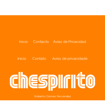
Inicio
Contacto
Aviso de Privacidad
Início
Contato
Aviso de privacidade
Roberto Gómez Fernández
© Derechos Reservados 2017