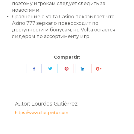
поэтому игрокам следует следить за
новостями.
Сравнение с Volta Casino показывает, что
Azino 777 зеркало превосходит по
доступности и бонусам, но Volta остаётся
лидером по ассортименту игр.
Compartir:
Share
Share
Share
Share
Share
with
with
with
with
with
Twitter
Pinterest
Facebook
LinkedIn
ID
de
Autor:
Lourdes Gutiérrez
Google
https://www.chespirito.com
Analytics