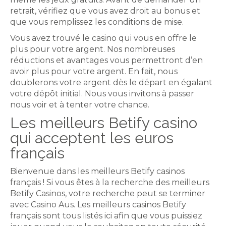
retrait, vérifiez que vous avez droit au bonus et
que vous remplissez les conditions de mise.
Vous avez trouvé le casino qui vous en offre le
plus pour votre argent. Nos nombreuses
réductions et avantages vous permettront d’en
avoir plus pour votre argent. En fait, nous
doublerons votre argent dès le départ en égalant
votre dépôt initial. Nous vous invitons à passer
nous voir et à tenter votre chance.
Les meilleurs Betify casino
qui acceptent les euros
français
Bienvenue dans les meilleurs Betify casinos
français ! Si vous êtes à la recherche des meilleurs
Betify Casinos, votre recherche peut se terminer
avec Casino Aus. Les meilleurs casinos Betify
français sont tous listés ici afin que vous puissiez