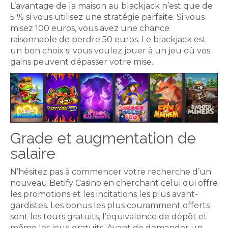
L’avantage de la maison au blackjack n’est que de
5 % si vous utilisez une stratégie parfaite. Si vous
misez 100 euros, vous avez une chance
raisonnable de perdre 50 euros. Le blackjack est
un bon choix si vous voulez jouer à un jeu où vos
gains peuvent dépasser votre mise.
Grade et augmentation de
salaire
N’hésitez pas à commencer votre recherche d’un
nouveau Betify Casino en cherchant celui qui offre
les promotions et les incitations les plus avant-
gardistes. Les bonus les plus couramment offerts
sont les tours gratuits, l’équivalence de dépôt et
même les jeux gratuits. Avant de demander un