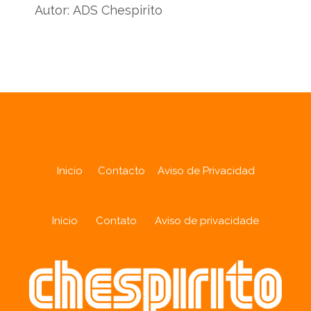
Autor:
ADS Chespirito
Google
Analytics
Inicio
Contacto
Aviso de Privacidad
Início
Contato
Aviso de privacidade