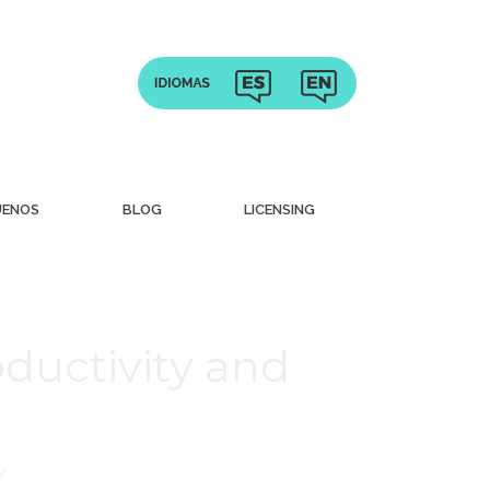
UENOS
BLOG
LICENSING
ductivity and
y…