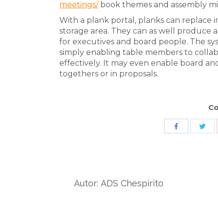
meetings/
book themes and assembly min
With a plank portal, planks can replace 
storage area. They can as well produce a c
for executives and board people. The s
simply enabling table members to collab
effectively. It may even enable board an
togethers or in proposals.
Co
Sha
Share
wit
with
Twit
Facebook
Autor:
ADS Chespirito