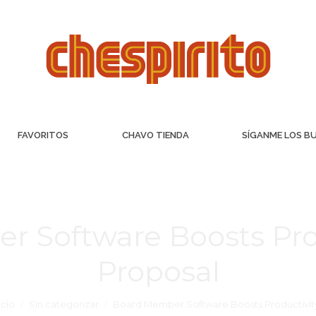
FAVORITOS
CHAVO TIENDA
SÍGANME LOS B
 Software Boosts Pro
Proposal
icio
Sin categorizar
Board Member Software Boosts Productivit