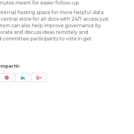
utes meant for easier follow-up.
internal hosting space for more helpful data
entral store for all docs with 24/7 access just
ystem can also help improve governance by
orate and discuss ideas remotely and
d committee participants to vote in get
mpartir:
re
Share
Share
Share
h
with
with
with
ter
Pinterest
LinkedIn
ID
de
Google
Analytics