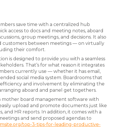
bers save time with a centralized hub
ick access to docs and meeting notes, aboard
cussions, group meetings, and decisions. It also
rd customers between meetings — on virtually
luding their comfort.
on is designed to provide you with a seamless
keholders. That’s for what reason it integrates
mbers currently use — whether it has email,
mmended social media system. Boardrooms that
efficiency and involvement by eliminating the
of arranging aboard and panel get togethers.
, a mother board management software with
easily upload and promote documents just like
 and HR reports. In addition, it comes with a
meetings and send proposed agendas to
ite.org/top-3-tips-for-leading-productive-