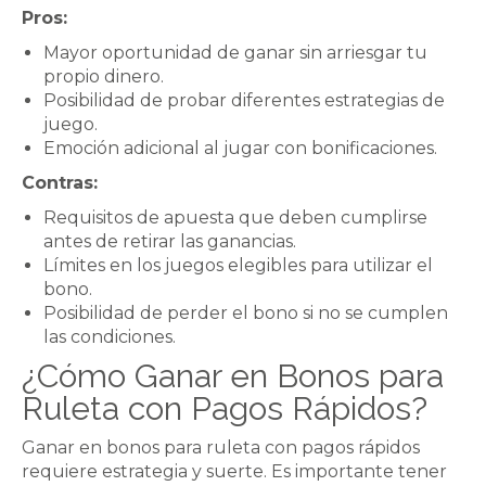
Pros:
Mayor oportunidad de ganar sin arriesgar tu
propio dinero.
Posibilidad de probar diferentes estrategias de
juego.
Emoción adicional al jugar con bonificaciones.
Contras:
Requisitos de apuesta que deben cumplirse
antes de retirar las ganancias.
Límites en los juegos elegibles para utilizar el
bono.
Posibilidad de perder el bono si no se cumplen
las condiciones.
¿Cómo Ganar en Bonos para
Ruleta con Pagos Rápidos?
Ganar en bonos para ruleta con pagos rápidos
requiere estrategia y suerte. Es importante tener