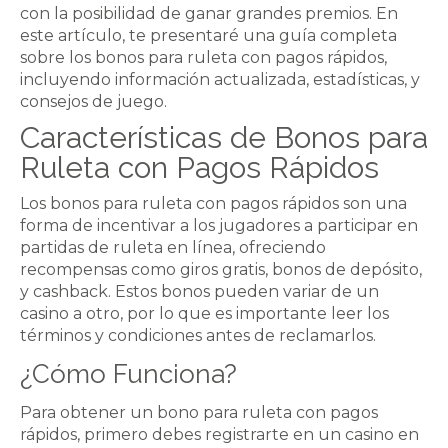
con la posibilidad de ganar grandes premios. En
este artículo, te presentaré una guía completa
sobre los bonos para ruleta con pagos rápidos,
incluyendo información actualizada,
estadísticas, y
consejos de juego.
Características de Bonos para
Ruleta con Pagos Rápidos
Los bonos para ruleta con pagos rápidos son una
forma de incentivar a los jugadores a participar en
partidas de ruleta en línea, ofreciendo
recompensas como giros gratis, bonos de depósito,
y cashback. Estos bonos pueden variar de un
casino a otro, por lo que es importante leer los
términos y condiciones antes de reclamarlos.
¿Cómo Funciona?
Para obtener un bono para ruleta con pagos
rápidos, primero debes registrarte en un casino en