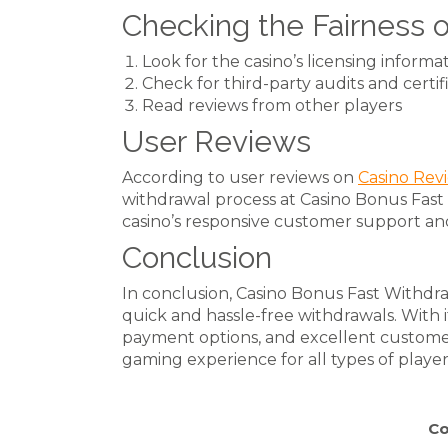
Checking the Fairness 
Look for the casino’s licensing informa
Check for third-party audits and certif
Read reviews from other players
User Reviews
According to user reviews on
Casino Revi
withdrawal process at Casino Bonus Fast 
casino’s responsive customer support a
Conclusion
In conclusion, Casino Bonus Fast Withdraw
quick and hassle-free withdrawals. With i
payment options, and excellent customer 
gaming experience for all types of player
Co