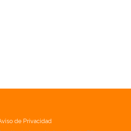
Aviso de Privacidad