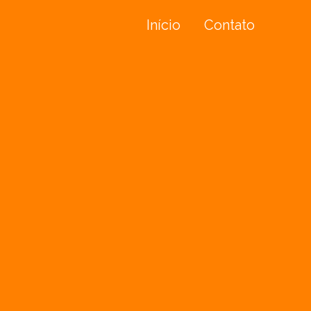
Início
Contato