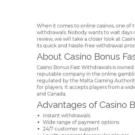
When it comes to online casinos, one of th
withdrawals. Nobody wants to wait days o
review, we will take a closer look at Cas
its quick and hassle-free withdrawal proc
About Casino Bonus Fa
Casino Bonus Fast Withdrawals is owned
reputable company in the online gambling
regulated by the Malta Gaming Authority
for players. It accepts players from a wid
and Canada.
Advantages of Casino 
Instant withdrawals
Wide range of payment options
24/7 customer support