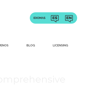
UENOS
BLOG
LICENSING
Comprehensive