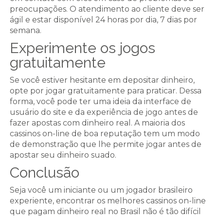
preocupações. O atendimento ao cliente deve ser
ágil e estar disponível 24 horas por dia, 7 dias por
semana.
Experimente os jogos
gratuitamente
Se você estiver hesitante em depositar dinheiro,
opte por jogar gratuitamente para praticar. Dessa
forma, você pode ter uma ideia da interface de
usuário do site e da experiência de jogo antes de
fazer apostas com dinheiro real. A maioria dos
cassinos on-line de boa reputação tem um modo
de demonstração que lhe permite jogar antes de
apostar seu dinheiro suado.
Conclusão
Seja você um iniciante ou um jogador brasileiro
experiente, encontrar os melhores cassinos on-line
que pagam dinheiro real no Brasil não é tão difícil