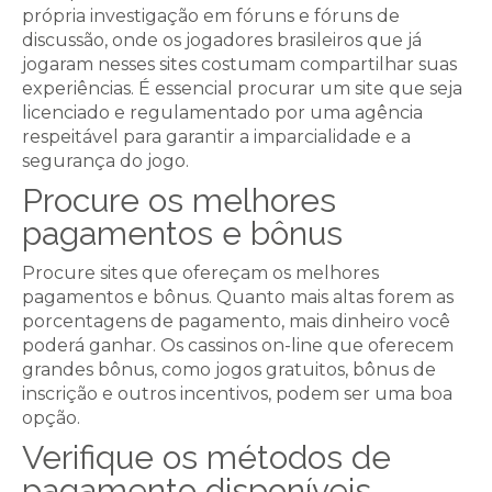
própria investigação em fóruns e fóruns de
discussão, onde os jogadores brasileiros que já
jogaram nesses sites costumam compartilhar suas
experiências. É essencial procurar um site que seja
licenciado e regulamentado por uma agência
respeitável para garantir a imparcialidade e a
segurança do jogo.
Procure os melhores
pagamentos e bônus
Procure sites que ofereçam os melhores
pagamentos e bônus. Quanto mais altas forem as
porcentagens de pagamento, mais dinheiro você
poderá ganhar. Os cassinos on-line que oferecem
grandes bônus, como jogos gratuitos, bônus de
inscrição e outros incentivos, podem ser uma boa
opção.
Verifique os métodos de
pagamento disponíveis