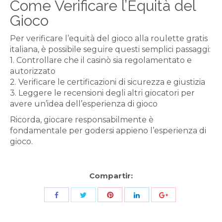
Come Verificare l’Equità del
Gioco
Per verificare l’equità del gioco alla roulette gratis
italiana, è possibile seguire questi semplici passaggi:
1. Controllare che il casinò sia regolamentato e
autorizzato
2. Verificare le certificazioni di sicurezza e giustizia
3. Leggere le recensioni degli altri giocatori per
avere un’idea dell’esperienza di gioco
Ricorda, giocare responsabilmente è
fondamentale per godersi appieno l’esperienza di
gioco.
Compartir:
Share
Share
Share
Share
Share
with
with
with
with
with