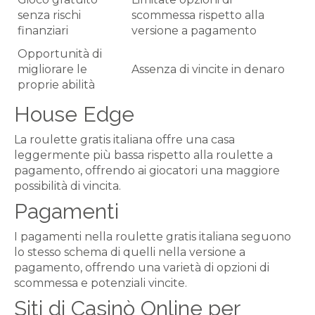
senza rischi
scommessa rispetto alla
finanziari
versione a pagamento
Opportunità di
migliorare le
Assenza di vincite in denaro
proprie abilità
House Edge
La roulette gratis italiana offre una casa
leggermente più bassa rispetto alla roulette a
pagamento, offrendo ai giocatori una maggiore
possibilità di vincita.
Pagamenti
I pagamenti nella roulette gratis italiana seguono
lo stesso schema di quelli nella versione a
pagamento, offrendo una varietà di opzioni di
scommessa e potenziali vincite.
Siti di Casinò Online per