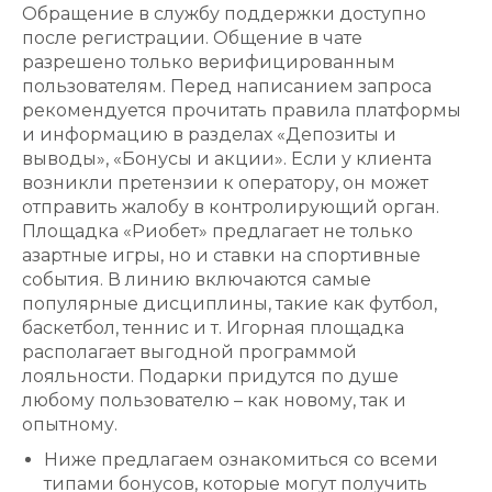
Обращение в службу поддержки доступно
после регистрации. Общение в чате
разрешено только верифицированным
пользователям. Перед написанием запроса
рекомендуется прочитать правила платформы
и информацию в разделах «Депозиты и
выводы», «Бонусы и акции». Если у клиента
возникли претензии к оператору, он может
отправить жалобу в контролирующий орган.
Площадка «Риобет» предлагает не только
азартные игры, но и ставки на спортивные
события. В линию включаются самые
популярные дисциплины, такие как футбол,
баскетбол, теннис и т. Игорная площадка
располагает выгодной программой
лояльности. Подарки придутся по душе
любому пользователю – как новому, так и
опытному.
Ниже предлагаем ознакомиться со всеми
типами бонусов, которые могут получить