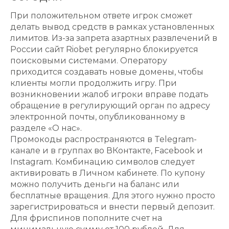
При положительном ответе игрок сможет
делать вывод средств в рамках установленных
лимитов. Из-за запрета азартных развлечений в
России сайт Riobet регулярно блокируется
поисковыми системами. Оператору
приходится создавать новые домены, чтобы
клиенты могли продолжить игру. При
возникновении жалоб игроки вправе подать
обращение в регулирующий орган по адресу
электронной почты, опубликованному в
разделе «О нас».
Промокоды распространяются в Telegram-
канале и в группах во ВКонтакте, Facebook и
Instagram. Комбинацию символов следует
активировать в Личном кабинете. По купону
можно получить деньги на баланс или
бесплатные вращения. Для этого нужно просто
зарегистрироваться и внести первый депозит.
Для фриспинов пополните счет на