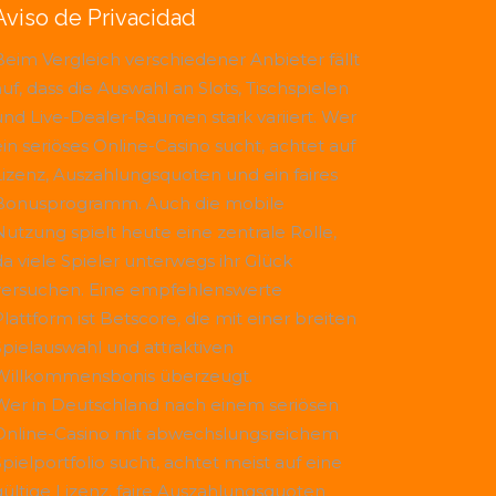
Aviso de Privacidad
Beim Vergleich verschiedener Anbieter fällt
uf, dass die Auswahl an Slots, Tischspielen
und Live-Dealer-Räumen stark variiert. Wer
ein seriöses Online-Casino sucht, achtet auf
Lizenz, Auszahlungsquoten und ein faires
Bonusprogramm. Auch die mobile
Nutzung spielt heute eine zentrale Rolle,
da viele Spieler unterwegs ihr Glück
versuchen. Eine empfehlenswerte
Plattform ist
Betscore
, die mit einer breiten
Spielauswahl und attraktiven
Willkommensbonis überzeugt.
Wer in Deutschland nach einem seriösen
Online-Casino mit abwechslungsreichem
Spielportfolio sucht, achtet meist auf eine
gültige Lizenz, faire Auszahlungsquoten