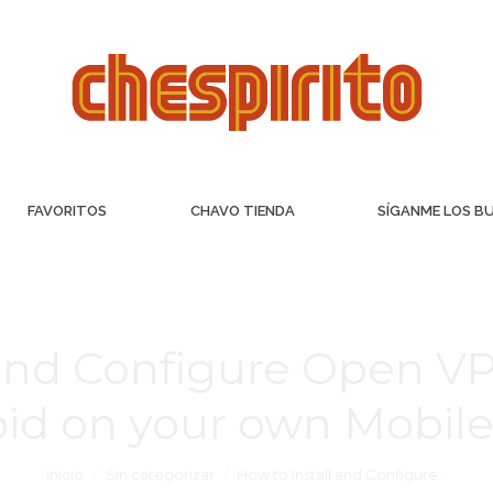
FAVORITOS
CHAVO TIENDA
SÍGANME LOS B
 and Configure Open V
oid on your own Mobil
Inicio
Sin categorizar
How to Install and Configure…