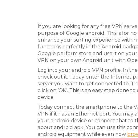
If you are looking for any free VPN serv
purpose of Google android. This is for no
enhance your surfing experience within 
functions perfectly in the Android gadg
Google perform store and use it on your
VPN on your own Android unit with Open
Log into your android VPN profile. In th
check out it. Today enter the Internet 
server you want to get connected to. The 
click on ‘OK’. This is an easy step done 
device.
Today connect the smartphone to the VP
VPN if it has an Ethernet port. You may a
your android device or connect that to t
about android apk. You can use this con
android equipment while even now
brow