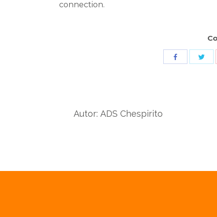
connection.
Co
Sha
Share
wit
with
Twit
Facebook
Autor:
ADS Chespirito