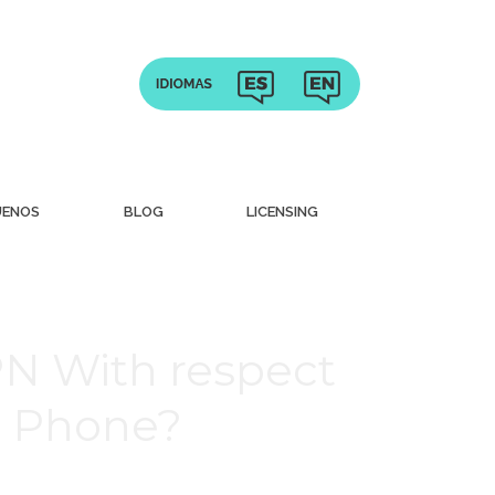
UENOS
BLOG
LICENSING
PN With respect
e Phone?