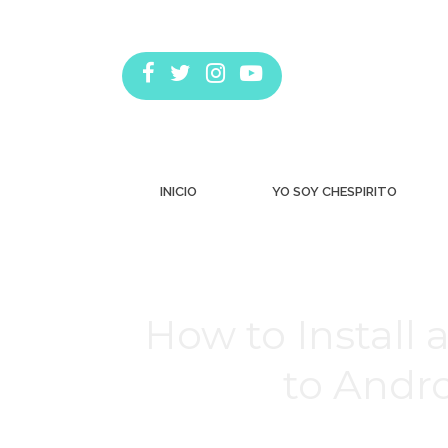
INICIO
YO SOY CHESPIRITO
How to Install
to Andr
Estás aquí: