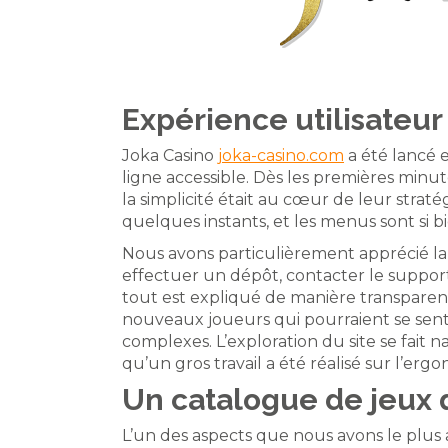
Expérience utilisateur 
Joka Casino
joka-casino.com
a été lancé e
ligne accessible. Dès les premières minut
la simplicité était au cœur de leur strat
quelques instants, et les menus sont si b
Nous avons particulièrement apprécié la 
effectuer un dépôt, contacter le support
tout est expliqué de manière transparent
nouveaux joueurs qui pourraient se senti
complexes. L’exploration du site se fait n
qu’un gros travail a été réalisé sur l’erg
Un catalogue de jeux qu
L’un des aspects que nous avons le plus a