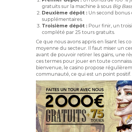
gratuits sur la machine à sous
Big Bas
Deuxième dépôt :
Un second bonus de
supplémentaires.
Troisième dépôt :
Pour finir, un troi
complété par 25 tours gratuits.
Ce que nous avons appris en lisant les co
moyenne du secteur. Il faut miser un ce
avant de pouvoir retirer les gains, une r
ces termes pour jouer en toute connaissa
bienvenue, le casino propose régulièreme
communauté, ce qui est un point positif.