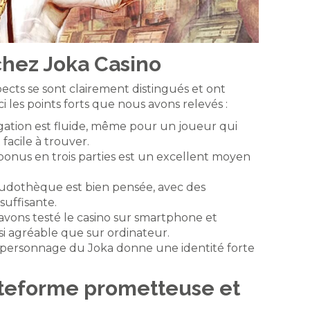
chez Joka Casino
pects se sont clairement distingués et ont
i les points forts que nous avons relevés :
gation est fluide, même pour un joueur qui
facile à trouver.
bonus en trois parties est un excellent moyen
udothèque est bien pensée, avec des
suffisante.
vons testé le casino sur smartphone et
ssi agréable que sur ordinateur.
personnage du Joka donne une identité forte
lateforme prometteuse et