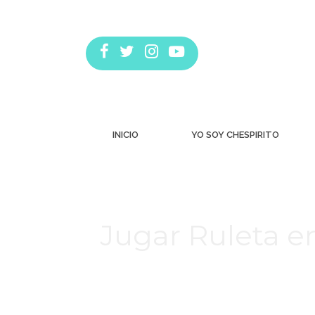
INICIO
YO SOY CHESPIRITO
Jugar Ruleta en
Estás aquí: