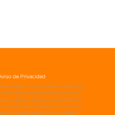
Aviso de Privacidad
Beim Vergleich verschiedener Anbieter fällt
uf, dass die Auswahl an Slots, Tischspielen
und Live-Dealer-Räumen stark variiert. Wer
ein seriöses Online-Casino sucht, achtet auf
Lizenz, Auszahlungsquoten und ein faires