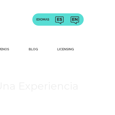
UENOS
BLOG
LICENSING
 Una Experiencia