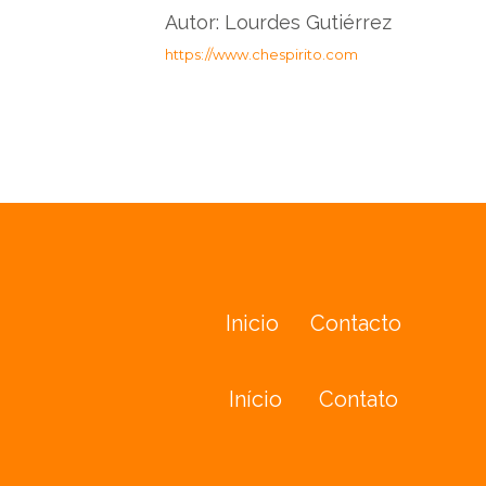
Autor:
Lourdes Gutiérrez
https://www.chespirito.com
Inicio
Contacto
Início
Contato