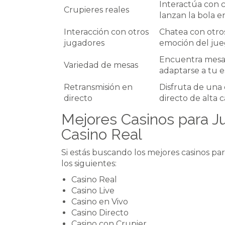
Interactúa con c
Crupieres reales
lanzan la bola e
Interacción con otros
Chatea con otro
jugadores
emoción del jue
Encuentra mesas
Variedad de mesas
adaptarse a tu e
Retransmisión en
Disfruta de una 
directo
directo de alta c
Mejores Casinos para J
Casino Real
Si estás buscando los mejores casinos par
los siguientes:
Casino Real
Casino Live
Casino en Vivo
Casino Directo
Casino con Crupier