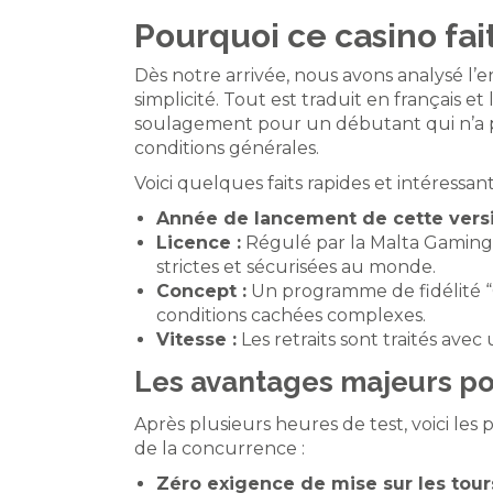
Pourquoi ce casino fait-
Dès notre arrivée, nous avons analysé l’e
simplicité. Tout est traduit en français et
soulagement pour un débutant qui n’a p
conditions générales.
Voici quelques faits rapides et intéressa
Année de lancement de cette versi
Licence :
Régulé par la Malta Gaming A
strictes et sécurisées au monde.
Concept :
Un programme de fidélité “C
conditions cachées complexes.
Vitesse :
Les retraits sont traités ave
Les avantages majeurs pou
Après plusieurs heures de test, voici les 
de la concurrence :
Zéro exigence de mise sur les tours