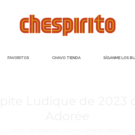
FAVORITOS
CHAVO TIENDA
SÍGANME LOS B
épite Ludique de 2023
Adorée
Inicio
Sin categorizar
Locowin : La Pépite Ludique…