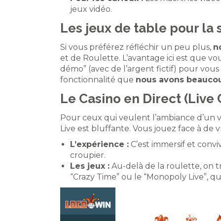
jeux vidéo.
Les jeux de table pour la 
Si vous préférez réfléchir un peu plus,
n
et de Roulette. L’avantage ici est que v
démo” (avec de l’argent fictif) pour vous
fonctionnalité que
nous avons beauco
Le Casino en Direct (Live 
Pour ceux qui veulent l’ambiance d’un vra
Live est bluffante. Vous jouez face à de vr
L’expérience :
C’est immersif et conv
croupier.
Les jeux :
Au-delà de la roulette, on 
“Crazy Time” ou le “Monopoly Live”, qui