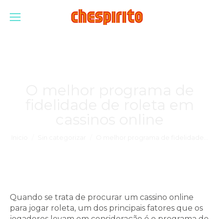
O melhor programa de
fidelidade de roleta em
cassinos online
Estás aquí:
Inicio
Sin categorizar
O melhor programa de fidelidade…
Quando se trata de procurar um cassino online
para jogar roleta, um dos principais fatores que os
jogadores levam em consideração é o programa de