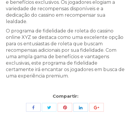
e benefícios exclusivos. Os jogadores elogiam a
variedade de recompensas disponíveis e a
dedicação do cassino em recompensar sua
lealdade.
O programa de fidelidade de roleta do cassino
online XYZ se destaca como uma excelente opção
para os entusiastas de roleta que buscam
recompensas adicionais por sua fidelidade. Com
uma ampla gama de benefícios e vantagens
exclusivas, este programa de fidelidade
certamente irá encantar os jogadores em busca de
uma experiência premium.
Compartir:
Share
Share
Share
Share
Share
with
with
with
with
with
Twitter
Pinterest
Facebook
LinkedIn
ID