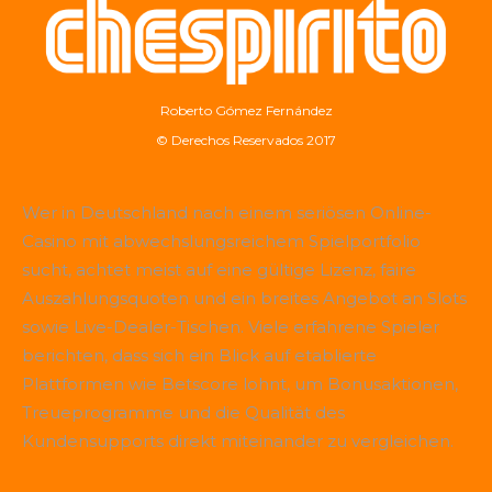
Roberto Gómez Fernández
© Derechos Reservados 2017
Wer in Deutschland nach einem seriösen Online-
Casino mit abwechslungsreichem Spielportfolio
sucht, achtet meist auf eine gültige Lizenz, faire
Auszahlungsquoten und ein breites Angebot an Slots
sowie Live-Dealer-Tischen. Viele erfahrene Spieler
berichten, dass sich ein Blick auf etablierte
Plattformen wie
Betscore
lohnt, um Bonusaktionen,
Treueprogramme und die Qualität des
Kundensupports direkt miteinander zu vergleichen.