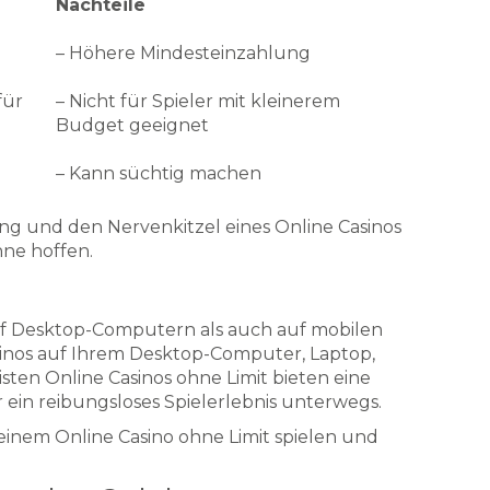
Nachteile
– Höhere Mindesteinzahlung
für
– Nicht für Spieler mit kleinerem
Budget geeignet
– Kann süchtig machen
ng und den Nervenkitzel eines Online Casinos
ne hoffen.
auf Desktop-Computern als auch auf mobilen
sinos auf Ihrem Desktop-Computer, Laptop,
sten Online Casinos ohne Limit bieten eine
 ein reibungsloses Spielerlebnis unterwegs.
 einem Online Casino ohne Limit spielen und