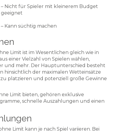
– Nicht für Spieler mit kleinerem Budget
geeignet
– Kann süchtig machen
onen
ne Limit ist im Wesentlichen gleich wie in
aus einer Vielzahl von Spielen wählen,
oker und mehr. Der Hauptunterschied besteht
en hinsichtlich der maximalen Wetteinsätze
e zu platzieren und potenziell große Gewinne
hne Limit bieten, gehören exklusive
ogramme, schnelle Auszahlungen und einen
hlungen
ne Limit kann je nach Spiel variieren. Bei