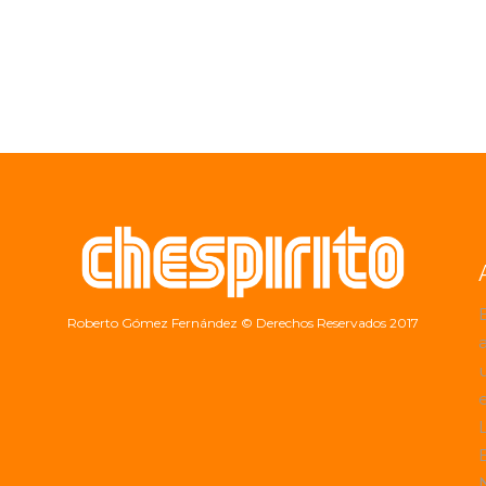
Analytics
Roberto Gómez Fernández
© Derechos Reservados 2017
a