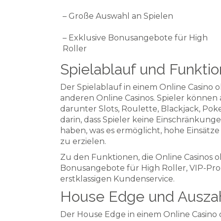
– Große Auswahl an Spielen
– Exklusive Bonusangebote für High
Roller
Spielablauf und Funkti
Der Spielablauf in einem Online Casino oh
anderen Online Casinos. Spieler können 
darunter Slots, Roulette, Blackjack, P
darin, dass Spieler keine Einschränkung
haben, was es ermöglicht, hohe Einsätz
zu erzielen.
Zu den Funktionen, die Online Casinos o
Bonusangebote für High Roller, VIP-Pr
erstklassigen Kundenservice.
House Edge und Ausza
Der House Edge in einem Online Casino oh