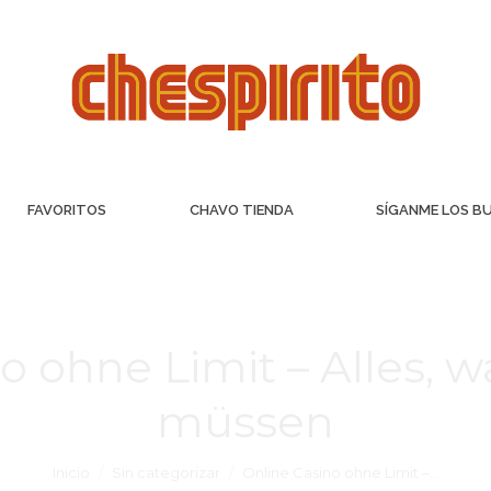
FAVORITOS
CHAVO TIENDA
SÍGANME LOS B
o ohne Limit – Alles, w
müssen
Inicio
Sin categorizar
Online Casino ohne Limit –…