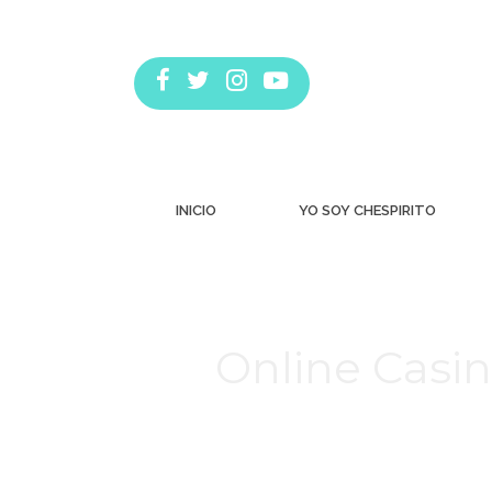
INICIO
YO SOY CHESPIRITO
Online Casin
Estás aquí: