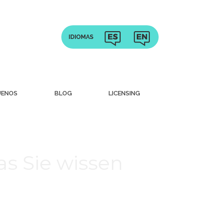
UENOS
BLOG
LICENSING
as Sie wissen