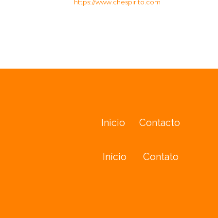
https://www.chespirito.com
Inicio
Contacto
Início
Contato