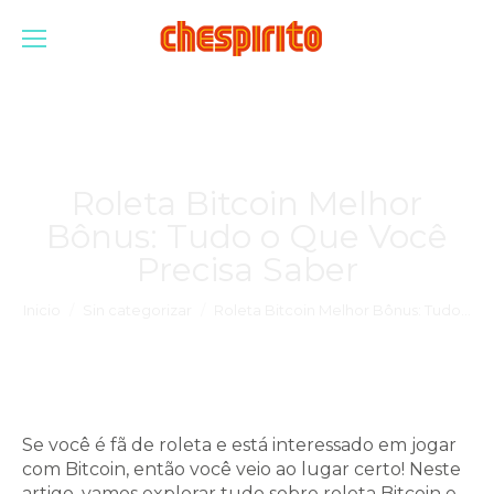
Roleta Bitcoin Melhor
Bônus: Tudo o Que Você
Precisa Saber
Estás aquí:
Inicio
Sin categorizar
Roleta Bitcoin Melhor Bônus: Tudo…
Se você é fã de roleta e está interessado em jogar
com Bitcoin, então você veio ao lugar certo! Neste
artigo, vamos explorar tudo sobre roleta Bitcoin e