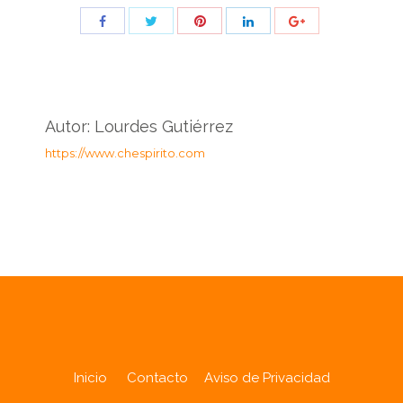
Share
Share
Share
Share
Share
with
with
with
with
with
Twitter
Pinterest
Facebook
LinkedIn
ID
de
Autor:
Lourdes Gutiérrez
Google
https://www.chespirito.com
Analytics
Inicio
Contacto
Aviso de Privacidad