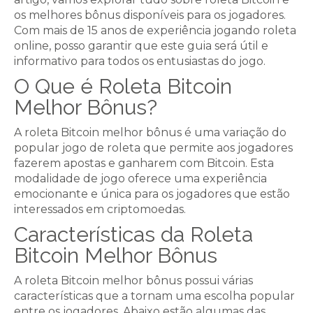
os melhores bônus disponíveis para os jogadores.
Com mais de 15 anos de experiência jogando roleta
online, posso garantir que este guia será útil e
informativo para todos os entusiastas do jogo.
O Que é Roleta Bitcoin
Melhor Bônus?
A roleta Bitcoin melhor bônus é uma variação do
popular jogo de roleta que permite aos jogadores
fazerem apostas e ganharem com Bitcoin. Esta
modalidade de jogo oferece uma experiência
emocionante e única para os jogadores que estão
interessados em criptomoedas.
Características da Roleta
Bitcoin Melhor Bônus
A roleta Bitcoin melhor bônus possui várias
características que a tornam uma escolha popular
entre os jogadores. Abaixo estão algumas das