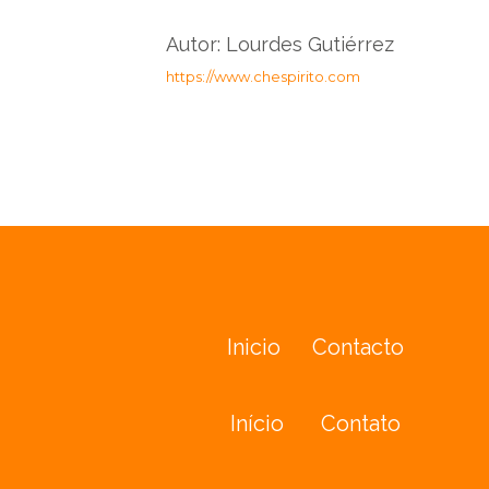
Autor:
Lourdes Gutiérrez
https://www.chespirito.com
Inicio
Contacto
Início
Contato