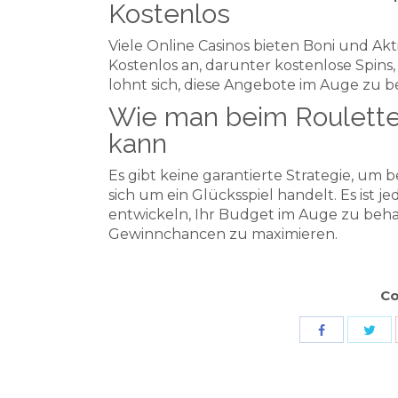
Kostenlos
Viele Online Casinos bieten Boni und Akt
Kostenlos an, darunter kostenlose Spin
lohnt sich, diese Angebote im Auge zu b
Wie man beim Roulette
kann
Es gibt keine garantierte Strategie, um
sich um ein Glücksspiel handelt. Es ist je
entwickeln, Ihr Budget im Auge zu beh
Gewinnchancen zu maximieren.
Co
Sha
Share
wit
with
Twit
Facebook