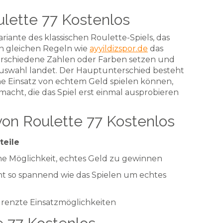
ulette 77 Kostenlos
ariante des klassischen Roulette-Spiels, das
en gleichen Regeln wie
ayyildizspor.de
das
 verschiedene Zahlen oder Farben setzen und
 Auswahl landet. Der Hauptunterschied besteht
hne Einsatz von echtem Geld spielen können,
macht, die das Spiel erst einmal ausprobieren
von Roulette 77 Kostenlos
teile
ne Möglichkeit, echtes Geld zu gewinnen
ht so spannend wie das Spielen um echtes
grenzte Einsatzmöglichkeiten