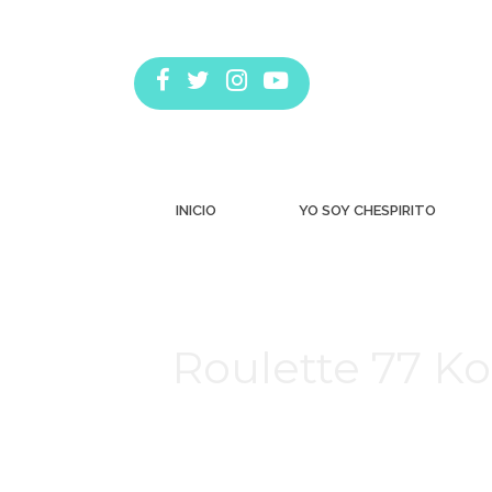
INICIO
YO SOY CHESPIRITO
Roulette 77 Ko
Estás aquí: