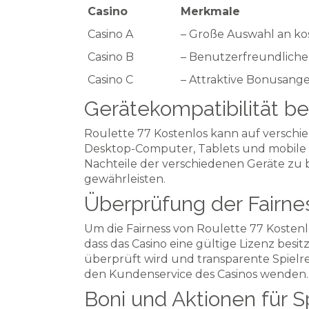
Casino
Merkmale
Casino A
– Große Auswahl an ko
Casino B
– Benutzerfreundliche
Casino C
– Attraktive Bonusang
Gerätekompatibilität be
Roulette 77 Kostenlos kann auf verschi
Desktop-Computer, Tablets und mobile Ph
Nachteile der verschiedenen Geräte zu b
gewährleisten.
Überprüfung der Fairne
Um die Fairness von Roulette 77 Kostenl
dass das Casino eine gültige Lizenz bes
überprüft wird und transparente Spielre
den Kundenservice des Casinos wenden.
Boni und Aktionen für S