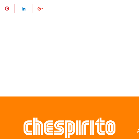
re
Share
Share
Share
h
with
with
with
ter
Pinterest
LinkedIn
ID
de
Google
Analytics