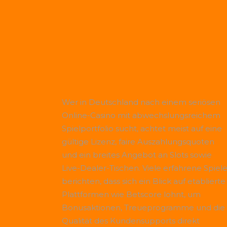
Wer in Deutschland nach einem seriösen
Online-Casino mit abwechslungsreichem
Spielportfolio sucht, achtet meist auf eine
gültige Lizenz, faire Auszahlungsquoten
und ein breites Angebot an Slots sowie
Live-Dealer-Tischen. Viele erfahrene Spiele
berichten, dass sich ein Blick auf etablierte
Plattformen wie
Betscore
lohnt, um
Bonusaktionen, Treueprogramme und die
Qualität des Kundensupports direkt