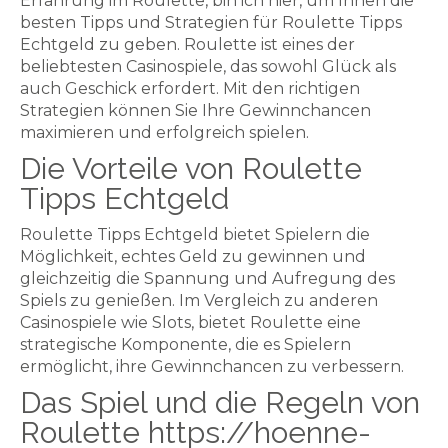
Erfahrung im Roulette, bin ich hier, um Ihnen die
besten Tipps und Strategien für Roulette Tipps
Echtgeld zu geben. Roulette ist eines der
beliebtesten Casinospiele, das sowohl Glück als
auch Geschick erfordert. Mit den richtigen
Strategien können Sie Ihre Gewinnchancen
maximieren und erfolgreich
spielen.
Die Vorteile von Roulette
Tipps Echtgeld
Roulette Tipps Echtgeld bietet Spielern die
Möglichkeit, echtes Geld zu gewinnen und
gleichzeitig die Spannung und Aufregung des
Spiels zu genießen. Im Vergleich zu anderen
Casinospiele wie Slots, bietet Roulette eine
strategische Komponente, die es Spielern
ermöglicht, ihre Gewinnchancen zu verbessern.
Das Spiel und die Regeln von
Roulette
https://hoenne-