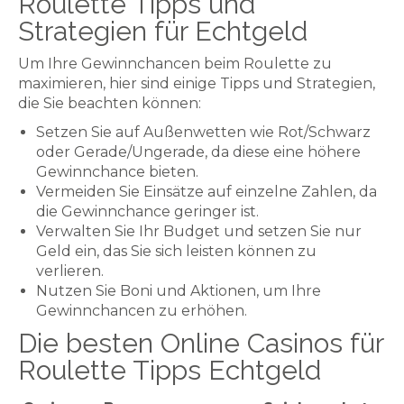
Roulette Tipps und
Strategien für Echtgeld
Um Ihre Gewinnchancen beim Roulette zu
maximieren, hier sind einige Tipps und Strategien,
die Sie beachten können:
Setzen Sie auf Außenwetten wie Rot/Schwarz
oder Gerade/Ungerade, da diese eine höhere
Gewinnchance bieten.
Vermeiden Sie Einsätze auf einzelne Zahlen, da
die Gewinnchance geringer ist.
Verwalten Sie Ihr Budget und setzen Sie nur
Geld ein, das Sie sich leisten können zu
verlieren.
Nutzen Sie Boni und Aktionen, um Ihre
Gewinnchancen zu erhöhen.
Die besten Online Casinos für
Roulette Tipps Echtgeld