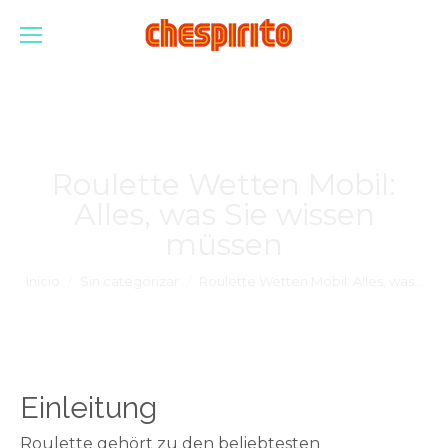
Roulette Wetten Mobil:
Alles, was Sie wissen
müssen
Estás aquí:
Inicio
Sin categorizar
Roulette Wetten Mobil: Alles, was…
Einleitung
Roulette gehört zu den beliebtesten