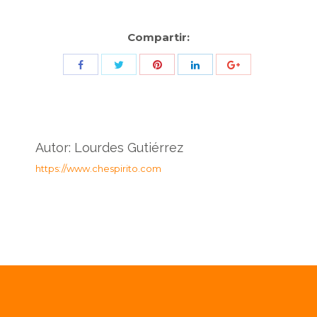
Compartir:
Share
Share
Share
Share
Share
with
with
with
with
with
Twitter
Pinterest
Facebook
LinkedIn
ID
de
Autor:
Lourdes Gutiérrez
Google
https://www.chespirito.com
Analytics