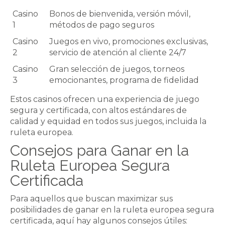
Casino
Bonos de bienvenida, versión móvil,
1
métodos de pago seguros
Casino
Juegos en vivo, promociones exclusivas,
2
servicio de atención al cliente 24/7
Casino
Gran selección de juegos, torneos
3
emocionantes, programa de fidelidad
Estos casinos ofrecen una experiencia de juego
segura y certificada, con altos estándares de
calidad y equidad en todos sus juegos, incluida la
ruleta europea.
Consejos para Ganar en la
Ruleta Europea Segura
Certificada
Para aquellos que buscan maximizar sus
posibilidades de ganar en la ruleta europea segura
certificada, aquí hay algunos consejos útiles: