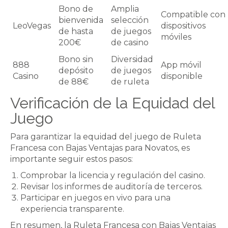
Bono de
Amplia
Compatible con
bienvenida
selección
LeoVegas
dispositivos
de hasta
de juegos
móviles
200€
de casino
Bono sin
Diversidad
888
App móvil
depósito
de juegos
Casino
disponible
de 88€
de ruleta
Verificación de la Equidad del
Juego
Para garantizar la equidad del juego de Ruleta
Francesa con Bajas Ventajas para Novatos, es
importante seguir estos pasos:
Comprobar la licencia y regulación del casino.
Revisar los informes de auditoría de terceros.
Participar en juegos en vivo para una
experiencia transparente.
En resumen, la Ruleta Francesa con Bajas Ventajas