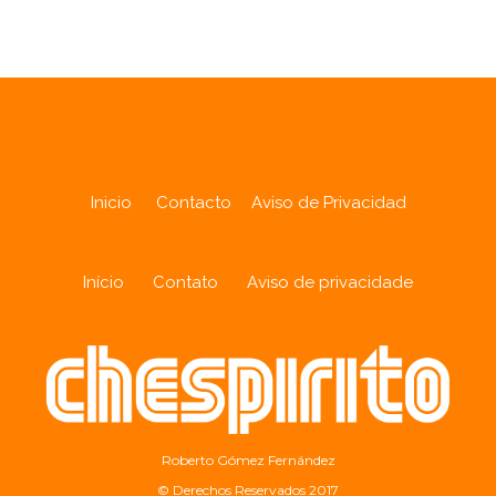
Inicio
Contacto
Aviso de Privacidad
Início
Contato
Aviso de privacidade
Roberto Gómez Fernández
© Derechos Reservados 2017