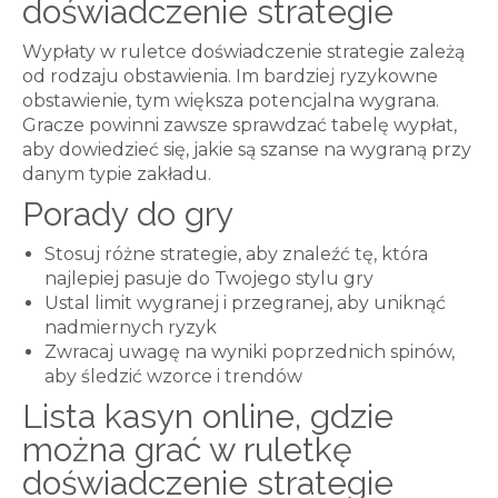
doświadczenie strategie
Wypłaty w ruletce doświadczenie strategie zależą
od rodzaju obstawienia. Im bardziej ryzykowne
obstawienie, tym większa potencjalna wygrana.
Gracze powinni zawsze sprawdzać tabelę wypłat,
aby dowiedzieć się, jakie są szanse na wygraną przy
danym typie zakładu.
Porady do gry
Stosuj różne strategie, aby znaleźć tę, która
najlepiej pasuje do Twojego stylu gry
Ustal limit wygranej i przegranej, aby uniknąć
nadmiernych ryzyk
Zwracaj uwagę na wyniki poprzednich spinów,
aby śledzić wzorce i trendów
Lista kasyn online, gdzie
można grać w ruletkę
doświadczenie strategie