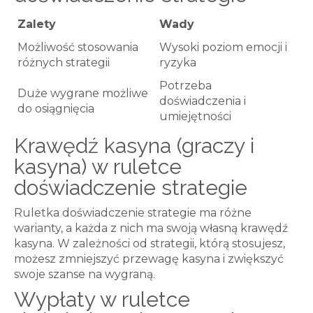
Zalety
Wady
Możliwość stosowania
Wysoki poziom emocji i
różnych strategii
ryzyka
Potrzeba
Duże wygrane możliwe
doświadczenia i
do osiągnięcia
umiejętności
Krawędź kasyna (graczy i
kasyna) w ruletce
doświadczenie strategie
Ruletka doświadczenie strategie ma różne
warianty, a każda z nich ma swoją własną krawędź
kasyna. W zależności od strategii, którą stosujesz,
możesz zmniejszyć przewagę kasyna i zwiększyć
swoje szanse na wygraną.
Wypłaty w ruletce