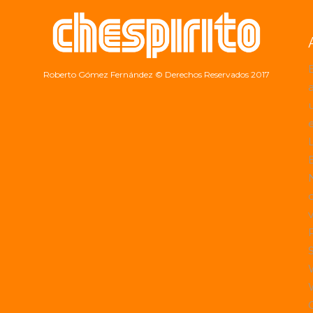
Roberto Gómez Fernández
© Derechos Reservados 2017
a