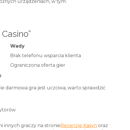
różnych urządzeniach, w tym:
 Casino”
Wady
Brak telefonu wsparcia klienta
Ograniczona oferta gier
?
gie darmowa gra jest uczciwa, warto sprawdzić
dytorów
i innych graczy na stronie
Recenzje Kasyn
oraz