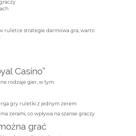
 graczy
iach
w ruletce strategie darmowa gra, warto
:
yal Casino”
ne rodzaje gier, w tym:
rsja gry ruletki z jednym zerem
ma zerami, co wpływa na szanse graczy
 można grać