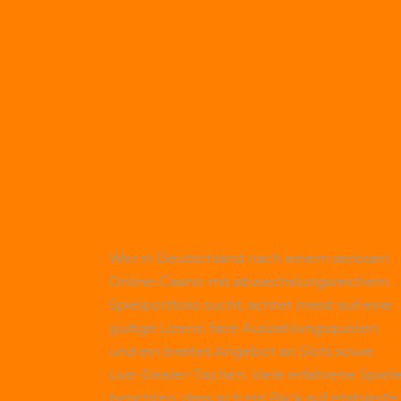
Wer in Deutschland nach einem seriösen
Online-Casino mit abwechslungsreichem
Spielportfolio sucht, achtet meist auf eine
gültige Lizenz, faire Auszahlungsquoten
und ein breites Angebot an Slots sowie
Live-Dealer-Tischen. Viele erfahrene Spiele
berichten, dass sich ein Blick auf etablierte