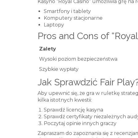
Kasyno “Royal Casino” umożliwia grę na 
Smartfony i tablety
Komputery stacjonarne
Laptopy
Pros and Cons of “Royal
Zalety
Wysoki poziom bezpieczeństwa
Szybkie wypłaty
Jak Sprawdzić Fair Play
Aby upewnić się, że gra w ruletkę strate
kilka istotnych kwestii:
Sprawdź licencję kasyna
Sprawdź certyfikaty niezależnych au
Poczytaj opinie innych graczy
Zapraszam do zapoznania się z recenzjam