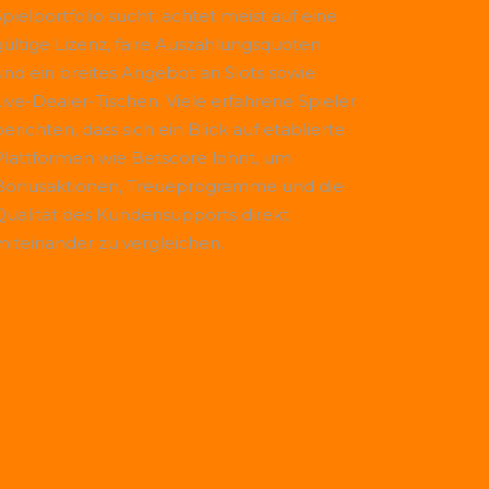
Spielportfolio sucht, achtet meist auf eine
gültige Lizenz, faire Auszahlungsquoten
und ein breites Angebot an Slots sowie
Live-Dealer-Tischen. Viele erfahrene Spieler
erichten, dass sich ein Blick auf etablierte
Plattformen wie
Betscore
lohnt, um
Bonusaktionen, Treueprogramme und die
Qualität des Kundensupports direkt
miteinander zu vergleichen.