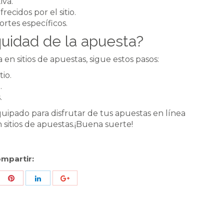
iva.
ecidos por el sitio.
rtes específicos.
uidad de la apuesta?
n sitios de apuestas, sigue estos pasos:
tio.
.
.
uipado para disfrutar de tus apuestas en línea
 sitios de apuestas.¡Buena suerte!
mpartir:
re
Share
Share
Share
h
with
with
with
ter
Pinterest
LinkedIn
ID
de