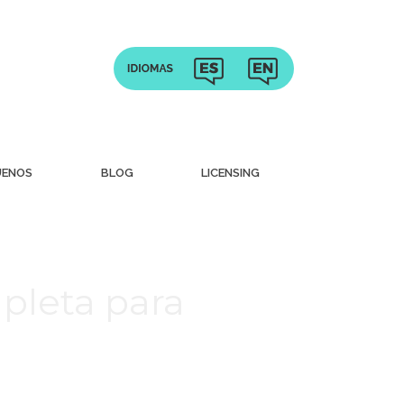
UENOS
BLOG
LICENSING
mpleta para