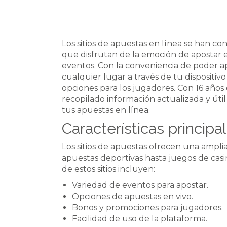
Los sitios de apuestas en línea se han c
que disfrutan de la emoción de apostar e
eventos. Con la conveniencia de poder a
cualquier lugar a través de tu dispositiv
opciones
para los jugadores. Con 16 años
recopilado información actualizada y úti
tus apuestas en línea.
Características principa
Los sitios de apuestas ofrecen una ampli
apuestas deportivas hasta juegos de casin
de estos sitios incluyen:
Variedad de eventos para apostar.
Opciones de apuestas en vivo.
Bonos y promociones para jugadores.
Facilidad de uso de la plataforma.