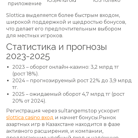
iOS/Android
iOS только
приложение
Slottica выделяется более быстрым входом,
широкой поддержкой и щедростью бонусов,
что делает его предпочтительным выбором
для местных игроков.
Статистика и прогнозы
2023-2025
2023 – оборот онлайн‑казино: 3,2 млрд тг
(рост 18%).
2024 – прогнозируемый рост 22% до 3,9 млрд
тг.
2025 – ожидаемый оборот 4,7 млрд тг (рост
20% от 2024).
Регистрация через sultangems.top ускорит
slottica casino вход
и начнет бонусы.Рынок
азартных игр в Казахстане находится в фазе
активного расширения, и компании,
предлагающие удобный вход и надёжную