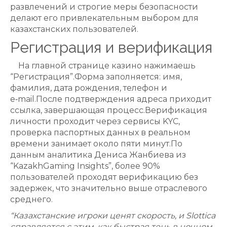
развлечений и строгие меры безопасности
делают его привлекательным выбором для
казахстанских пользователей.
Регистрация и верификация
На главной странице казино нажимаешь
“Регистрация”.Форма заполняется: имя,
фамилия, дата рождения, телефон и
e‑mail.После подтверждения адреса приходит
ссылка, завершающая процесс.Верификация
личности проходит через сервисы KYC,
проверка паспортных данных в реальном
времени занимает около пяти минут.По
данным аналитика Дениса Жанбиева из
“KazakhGaming Insights”, более 90%
пользователей проходят верификацию без
задержек, что значительно выше отраслевого
среднего.
“Казахстанские игроки ценят скорость, и Slottica
справляется с этим, как быстрая тень в ночном