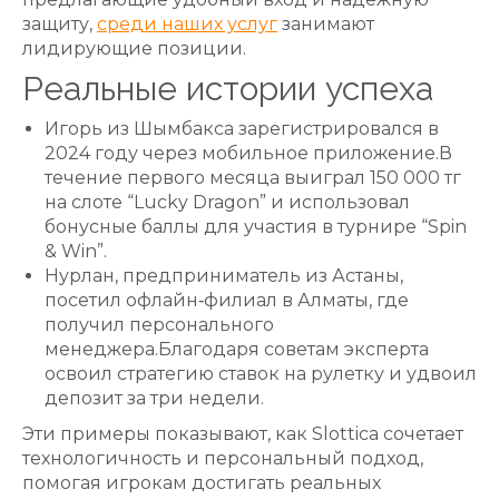
защиту,
среди наших услуг
занимают
лидирующие позиции.
Реальные истории успеха
Игорь из Шымбакса зарегистрировался в
2024 году через мобильное приложение.В
течение первого месяца выиграл 150 000 тг
на слоте “Lucky Dragon” и использовал
бонусные баллы для участия в турнире “Spin
& Win”.
Нурлан, предприниматель из Астаны,
посетил офлайн‑филиал в Алматы, где
получил персонального
менеджера.Благодаря советам эксперта
освоил стратегию ставок на рулетку и удвоил
депозит за три недели.
Эти примеры показывают, как Slottica сочетает
технологичность и персональный подход,
помогая игрокам достигать реальных