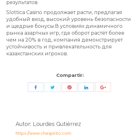
результатов.
Slottica Casino продолжает расти, предлагая
удобный вход, высокий уровень безопасности
и щедрые бонусы.В условиях динамичного
рынка азартных игр, где оборот растёт более
чем на 20% в год, компания демонстрирует
устойчивость и привлекательность для
казахстанских игроков.
Compartir:
Share
Share
Share
Share
Share
with
with
with
with
with
Twitter
Pinterest
Facebook
LinkedIn
ID
de
Autor:
Lourdes Gutiérrez
Google
https://www.chespirito.com
Analytics